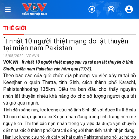
THẾ GIỚI
Ít nhất 10 người thiệt mạng do lật thuyền
tại miền nam Pakistan
18/08/2020 | VOVVN
VOV.VN - Ít nhất 10 người thiệt mạng sau vụ tai nạn lật thuyền ở tỉnh
Sindh, miền nam Pakistan vào hôm qua (17/8).
Theo báo cáo của giới chức địa phương, vụ việc xảy ra tại hồ
Keenjhar ở quận Thatta, tỉnh Sinh, cách thành phố Karachi,
Pakistan
khoảng 135km. Điều tra ban đầu cho thấy nguyên
nhân lật thuyền nhiều khả năng do chở số lượng người quá tải
và gió quá mạnh.
Tính đến sáng nay, lực lượng cứu hộ tỉnh Sinh đã vớt được thi thể của
10 nạn nhân, ngoài ra có 3 nạn nhân đang trong tình trạng hôn mê
nguy kịch. Thi thể các nạn nhân trong vụ việc đã được vận chuyển
đến nhà xác ở thành phố Karachi để người thân tiến hành nhận dạng.
Hiện lực lượng cứu hộ và đội y tế hải quân Pakistanđang nỗ lực hộ trợ