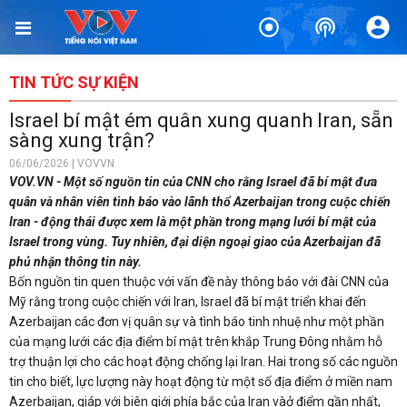
TIN TỨC SỰ KIỆN
Israel bí mật ém quân xung quanh Iran, sẵn
sàng xung trận?
06/06/2026 | VOVVN
VOV.VN - Một số nguồn tin của CNN cho rằng Israel đã bí mật đưa
quân và nhân viên tình báo vào lãnh thổ Azerbaijan trong cuộc chiến
Iran - động thái được xem là một phần trong mạng lưới bí mật của
Israel trong vùng. Tuy nhiên, đại diện ngoại giao của Azerbaijan đã
phủ nhận thông tin này.
Bốn nguồn tin quen thuộc với vấn đề này thông báo với đài CNN của
Mỹ rằng trong cuộc chiến với Iran, Israel đã bí mật triển khai đến
Azerbaijan các đơn vị quân sự và tình báo tinh nhuệ như một phần
của mạng lưới các địa điểm bí mật trên khắp Trung Đông nhằm hỗ
trợ thuận lợi cho các hoạt động chống lại Iran. Hai trong số các nguồn
tin cho biết, lực lượng này hoạt động từ một số địa điểm ở miền nam
Azerbaijan, giáp với biên giới phía bắc của Iran vàở điểm gần nhất,