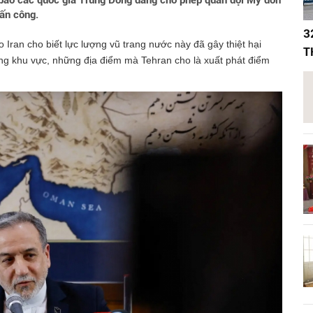
 báo các quốc gia Trung Đông đang cho phép quân đội Mỹ đồn
tấn công.
3
Iran cho biết lực lượng vũ trang nước này đã gây thiệt hại
T
ong khu vực, những địa điểm mà Tehran cho là xuất phát điểm