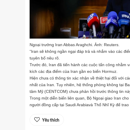
Ngoại trưởng Iran Abbas Araghchi. Ảnh: Reuters.
“Iran sẽ không ngần ngại đáp trả và nhắm vào các đi
tuyên bố nêu rõ.
Trước đó, Iran đã tiến hành các cuộc tấn công nhằm v
kích các địa điểm của Iran gần eo biển Hormuz.
Hiện chưa có thông tin xác nhận về thiệt hại đối với 
nhất của Iran. Tuy nhiên, hệ thống phòng không tại B
tâm Mỹ (CENTCOM) chưa phản hồi trước thông tin nà
Trong một diễn biến liên quan, Bộ Ngoại giao Iran ch
người đồng cấp tại Saudi Arabiavà Thổ Nhĩ Kỳ để trao 
Yêu thích