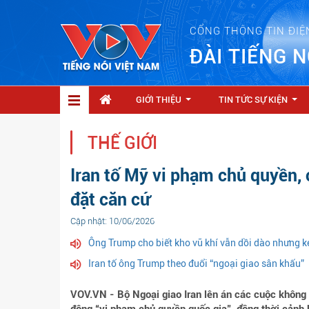
CỔNG THÔNG TIN ĐIỆ
ĐÀI TIẾNG N
GIỚI THIỆU
TIN TỨC SỰ KIỆN
...
...
THẾ GIỚI
Iran tố Mỹ vi phạm chủ quyền,
đặt căn cứ
Cập nhật: 10/06/2026
Ông Trump cho biết kho vũ khí vẫn dồi dào nhưng k
Iran tố ông Trump theo đuổi “ngoại giao sân khấu”
VOV.VN - Bộ Ngoại giao Iran lên án các cuộc không