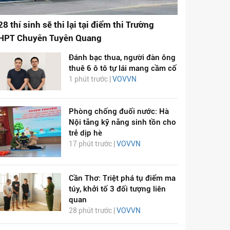
28 thí sinh sẽ thi lại tại điểm thi Trường
HPT Chuyên Tuyên Quang
Đánh bạc thua, người đàn ông
thuê 6 ô tô tự lái mang cầm cố
1 phút trước |
VOVVN
Phòng chống đuối nước: Hà
Nội tăng kỹ năng sinh tồn cho
trẻ dịp hè
17 phút trước |
VOVVN
Cần Thơ: Triệt phá tụ điểm ma
túy, khởi tố 3 đối tượng liên
quan
28 phút trước |
VOVVN