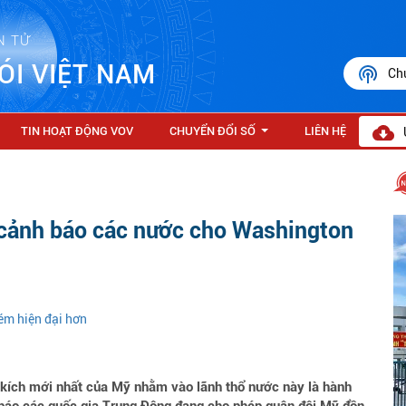
N TỬ
ÓI VIỆT NAM
Ch
TIN HOẠT ĐỘNG VOV
CHUYỂN ĐỔI SỐ
LIÊN HỆ
...
 cảnh báo các nước cho Washington
ém hiện đại hơn
 kích mới nhất của Mỹ nhằm vào lãnh thổ nước này là hành