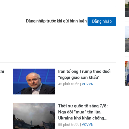
Đăng nhập trước khi gửi bình luận
Đăng nhập
hí
Iran tố ông Trump theo đuổi
“ngoại giao sân khấu”
45 phút trước |
VOVVN
Thời sự quốc tế sáng 7/8:
Nga dội "mưa" tên lửa,
Ukraine khó khăn chống...
55 phút trước |
VOVVN