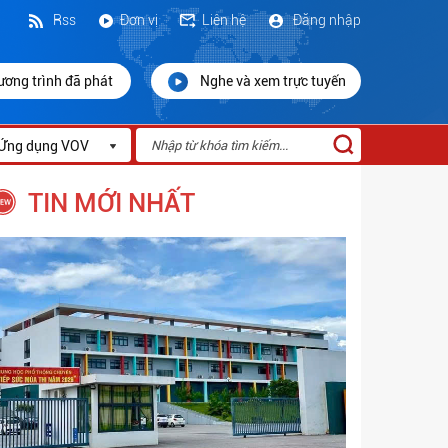
Rss
Đơn vị
Liên hệ
Đăng nhập
ương trình đã phát
Nghe và xem trực tuyến
Ứng dụng VOV
TIN MỚI NHẤT