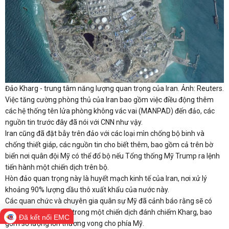
Đảo Kharg - trung tâm năng lượng quan trọng của Iran. Ảnh: Reuters.
Việc tăng cường phòng thủ của Iran bao gồm việc điều động thêm
các hệ thống tên lửa phòng không vác vai (MANPAD) đến đảo, các
nguồn tin trước đây đã nói với CNN như vậy.
Iran cũng đã đặt bẫy trên đảo với các loại mìn chống bộ binh và
chống thiết giáp, các nguồn tin cho biết thêm, bao gồm cả trên bờ
biển nơi quân đội Mỹ có thể đổ bộ nếu Tổng thống Mỹ Trump ra lệnh
tiến hành một chiến dịch trên bộ.
Hòn đảo quan trọng này là huyết mạch kinh tế của Iran, nơi xử lý
khoảng 90% lượng dầu thô xuất khẩu của nước này.
Các quan chức và chuyên gia quân sự Mỹ đã cảnh báo rằng sẽ có
những rủi ro đáng kể trong một chiến dịch đánh chiếm Kharg, bao
Đã kết nối EMC
gồm số lượng lớn thương vong cho phía Mỹ.