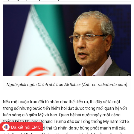
Người phát ngôn Chính phủ Iran Ali Rabiei.(Ảnh: en.radiofarda.com)
Nếu một cuộc trao đổi tù nhân như thế diễn ra, thì đây sẽ là một
trong số những bước tiến hiếm hoi đạt được trong mối quan hệ vốn
luôn sóng gió giữa Mỹ và Iran. Quan hệ hai nước ngày một căng
thẳng kể từ khi ông Donald Trump đắc cử Tổng thống Mỹ năm 2016.
Đã kết nối EMC
Cả hai nước đã kêu gọi thả tù nhân do sự bùng phát mạnh mẽ của