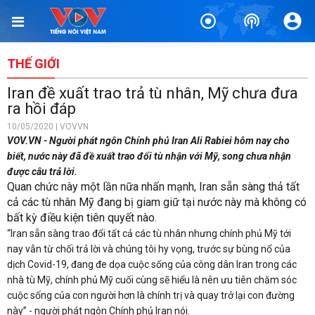
THẾ GIỚI
Iran đề xuất trao trả tù nhân, Mỹ chưa đưa
ra hồi đáp
10/05/2020 | VOVVN
VOV.VN - Người phát ngôn Chính phủ Iran Ali Rabiei hôm nay cho
biết, nước này đã đề xuất trao đổi tù nhận với Mỹ, song chưa nhận
được câu trả lời.
Quan chức này một lần nữa nhấn mạnh, Iran sẵn sàng thả tất
cả các tù nhân Mỹ đang bị giam giữ tại nước này mà không có
bất kỳ điều kiện tiên quyết nào.
“Iran sẵn sàng trao đổi tất cả các tù nhân nhưng chính phủ Mỹ tới
nay vẫn từ chối trả lời và chúng tôi hy vọng, trước sự bùng nổ của
dịch Covid-19, đang đe dọa cuộc sống của công dân Iran trong các
nhà tù Mỹ, chính phủ Mỹ cuối cùng sẽ hiểu là nên ưu tiên chăm sóc
cuộc sống của con người hơn là chính trị và quay trở lại con đường
này” - người phát ngôn Chính phủ Iran nói.