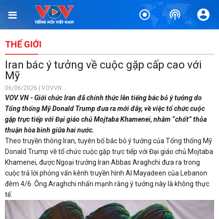
THẾ GIỚI
Iran bác ý tưởng về cuộc gặp cấp cao với
Mỹ
06/06/2026 | VOVVN
VOV.VN - Giới chức Iran đã chính thức lên tiếng bác bỏ ý tưởng do
Tổng thống Mỹ Donald Trump đưa ra mới đây, về việc tổ chức cuộc
gặp trực tiếp với Đại giáo chủ Mojtaba Khamenei, nhằm “chốt” thỏa
thuận hòa bình giữa hai nước.
Theo truyền thông Iran, tuyên bố bác bỏ ý tưởng của Tổng thống Mỹ
Donald Trump về tổ chức cuộc gặp trực tiếp với Đại giáo chủ Mojtaba
Khamenei, được Ngoại trưởng Iran Abbas Araghchi đưa ra trong
cuộc trả lời phỏng vấn kênh truyền hình Al Mayadeen của Lebanon
đêm 4/6. Ông Araghchi nhấn mạnh rằng ý tưởng này là không thực
tế.