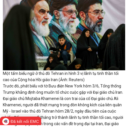
Một tấm biểu ngữ ở thủ đô Tehran in hình 3 vị lãnh tụ tinh thần tối
cao của Cộng hòa Hồi giáo Iran (Ảnh: Reuters)
Trước đó, phát biểu với tờ Bưu điện New York hôm 3/6, Tổng thống
Trump khẳng định ông muốn tổ chức cuộc gặp với Đại giáo chủ Iran.
Đại giáo chủ Mojtaba Khamenei là con trai của cố Đại giáo chủ Ali
Khamenei, người đã thiệt mạng trong đòn không kích của liên quân
Mỹ - Israel vào thủ đô Tehran hôm 28/2, ngày đầu tiên của cuộc
chiến. Đến nay, sau 3 tháng trở thành lãnh tụ tinh thần tối cao, người
Đã kết nối EMC
có tiếng nói quyết định trong các vấn đề trọng đại tại Iran, Đại giáo