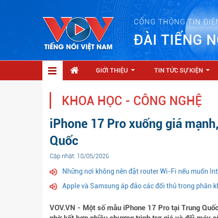
CỔNG THÔNG TIN ĐIỆ
ĐÀI TIẾNG N
GIỚI THIỆU
TIN TỨC SỰ KIỆN
...
...
KHOA HỌC - CÔNG NGHỆ
iPhone 17 Pro xuống giá mạnh, 
Quốc
Cập nhật: 18/05/2026
Những nơi không nên đặt router Wi-Fi nếu muốn Int
Apple và Samsung áp đảo các đối thủ trong phân 
VOV.VN - Một số mẫu iPhone 17 Pro tại Trung Quốc 