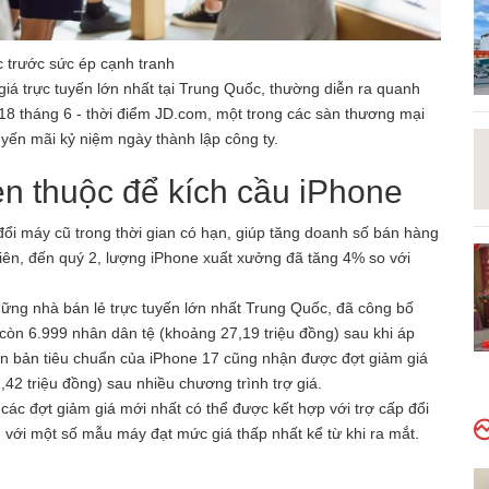
c trước sức ép cạnh tranh
iá trực tuyến lớn nhất tại Trung Quốc, thường diễn ra quanh
18 tháng 6 - thời điểm JD.com, một trong các sàn thương mại
uyến mãi kỷ niệm ngày thành lập công ty.
n thuộc để kích cầu iPhone
đổi máy cũ trong thời gian có hạn, giúp tăng doanh số bán hàng
hiên, đến quý 2, lượng iPhone xuất xưởng đã tăng 4% so với
ững nhà bán lẻ trực tuyến lớn nhất Trung Quốc, đã công bố
còn 6.999 nhân dân tệ (khoảng 27,19 triệu đồng) sau khi áp
hiên bản tiêu chuẩn của iPhone 17 cũng nhận được đợt giảm giá
,42 triệu đồng) sau nhiều chương trình trợ giá.
 các đợt giảm giá mới nhất có thể được kết hợp với trợ cấp đổi
 với một số mẫu máy đạt mức giá thấp nhất kể từ khi ra mắt.