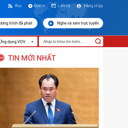
Rss
Đơn vị
Liên hệ
Đăng nhập
ương trình đã phát
Nghe và xem trực tuyến
Ứng dụng VOV
TIN MỚI NHẤT