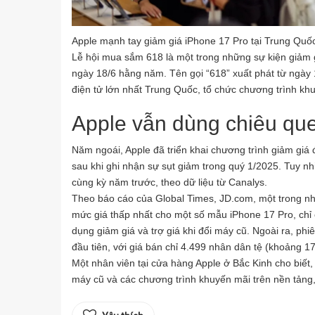
Apple mạnh tay giảm giá iPhone 17 Pro tại Trung Quố
Lễ hội mua sắm 618 là một trong những sự kiện giảm g
ngày 18/6 hằng năm. Tên gọi “618” xuất phát từ ngày 
điện tử lớn nhất Trung Quốc, tổ chức chương trình kh
Apple vẫn dùng chiêu que
Năm ngoái, Apple đã triển khai chương trình giảm giá 
sau khi ghi nhận sự sụt giảm trong quý 1/2025. Tuy n
cùng kỳ năm trước, theo dữ liệu từ Canalys.
Theo báo cáo của Global Times, JD.com, một trong nh
mức giá thấp nhất cho một số mẫu iPhone 17 Pro, chỉ 
dụng giảm giá và trợ giá khi đổi máy cũ. Ngoài ra, p
đầu tiên, với giá bán chỉ 4.499 nhân dân tệ (khoảng 17
Một nhân viên tại cửa hàng Apple ở Bắc Kinh cho biết,
máy cũ và các chương trình khuyến mãi trên nền tảng,