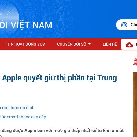
N TỬ
ÓI VIỆT NAM
Ch
TIN HOẠT ĐỘNG VOV
CHUYỂN ĐỔI SỐ
LIÊN HỆ
...
Apple quyết giữ thị phần tại Trung
ernet luôn ổn định
khúc smartphone cao cấp
đang được Apple bán với mức giá thấp nhất kể từ khi ra mắt