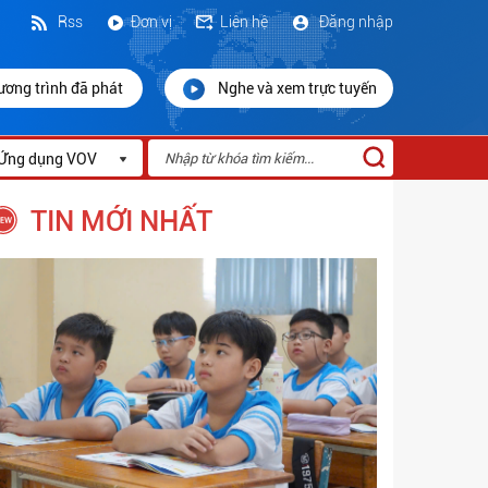
Rss
Đơn vị
Liên hệ
Đăng nhập
ương trình đã phát
Nghe và xem trực tuyến
Ứng dụng VOV
TIN MỚI NHẤT