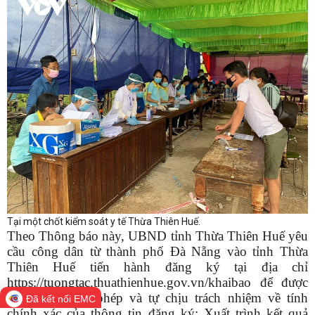
Tại một chốt kiểm soát y tế Thừa Thiên Huế.
Theo Thông báo này, UBND tỉnh Thừa Thiên Huế yêu
cầu công dân từ thành phố Đà Nẵng vào tỉnh Thừa
Thiên Huế tiến hành đăng ký tại địa chỉ
https://tuongtac.thuathienhue.gov.vn/khaibao để được
phê duyệt cho phép và tự chịu trách nhiệm về tính
Đã kết nối EMC
chính xác của thông tin đăng ký; Xuất trình kết quả