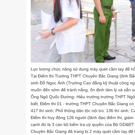
Lực lượng chức năng sử dụng máy quét cầm tay để hỗ t
Tại Điểm thi Trường THPT Chuyên Bắc Giang (tỉnh Bắc 
sinh Đỗ Ngọc Ánh (Trường Cao đẳng kỹ thuật công ngh
muốn đến sớm để tránh nắng, ổn định tâm lý và sẵn sà
Ông Ngô Quốc Đường- Hiệu trưởng trường THPT Ngô 
biết, Điểm thi 01 - trường THPT Chuyên Bắc Giang có 
417 thí sinh; Phổ thông dân tộc nội trú: 136 thí sinh; 
Điểm thi huy động 126 người (lãnh đạo điểm thi, giám 
cạnh đó là 3 cán bộ kiểm tra uỷ quyền của Bộ GD&Đ
Chuyên Bắc Giang đã trang bị 2 máy quét cầm tay để h