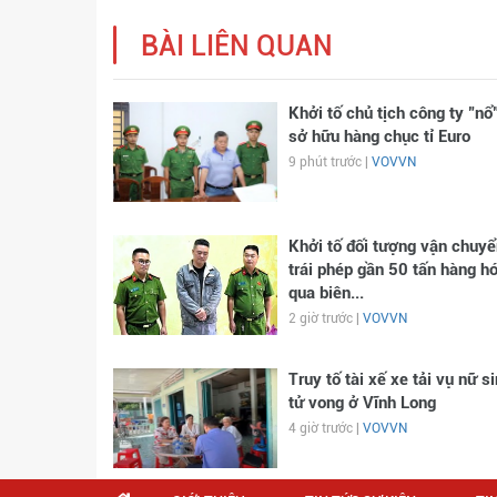
BÀI LIÊN QUAN
Khởi tố chủ tịch công ty "nổ
sở hữu hàng chục tỉ Euro
9 phút trước |
VOVVN
Khởi tố đối tượng vận chuyể
trái phép gần 50 tấn hàng h
qua biên...
2 giờ trước |
VOVVN
Truy tố tài xế xe tải vụ nữ s
tử vong ở Vĩnh Long
4 giờ trước |
VOVVN