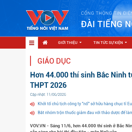
CỔNG THÔNG TIN ĐIỆ
ĐÀI TIẾNG N
GIỚI THIỆU
TIN TỨC SỰ KIỆN
...
...
GIÁO DỤC
Hơn 44.000 thí sinh Bắc Ninh tự
THPT 2026
Cập nhật: 11/06/2026
Khởi tố chủ tịch công ty "nổ" sở hữu hàng chục tỉ E
Bắt nhóm trộn thuốc giảm đau với thảo dược để làm
VOV.VN - Sáng 11/6, hơn 44.000 thí sinh ở Bắc Ninh 