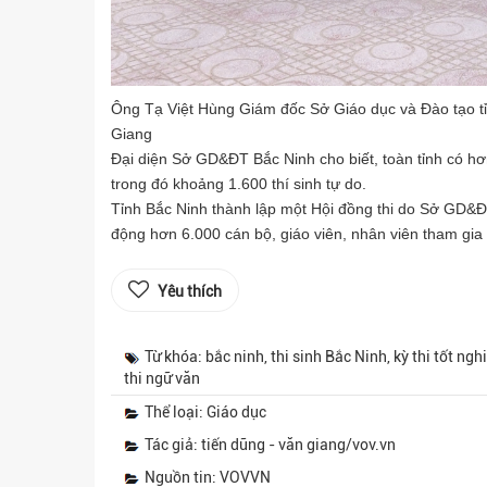
Ông Tạ Việt Hùng Giám đốc Sở Giáo dục và Đào tạo tỉ
Giang
Đại diện Sở GD&ĐT Bắc Ninh cho biết, toàn tỉnh có hơ
trong đó khoảng 1.600 thí sinh tự do.
Tỉnh Bắc Ninh thành lập một Hội đồng thi do Sở GD&ĐT 
động hơn 6.000 cán bộ, giáo viên, nhân viên tham gia c
Yêu thích
Từ khóa: bắc ninh, thi sinh Bắc Ninh, kỳ thi tốt ng
thi ngữ văn
Thể loại: Giáo dục
Tác giả: tiến dũng - văn giang/vov.vn
Nguồn tin: VOVVN