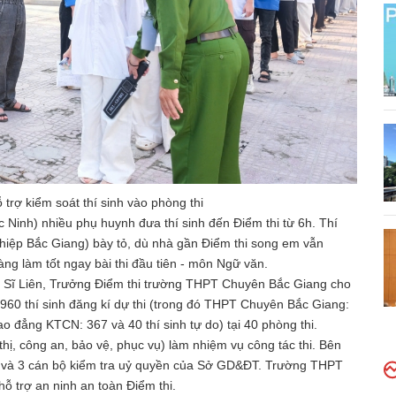
rợ kiểm soát thí sinh vào phòng thi
Ninh) nhiều phụ huynh đưa thí sinh đến Điểm thi từ 6h. Thí
iệp Bắc Giang) bày tỏ, dù nhà gần Điểm thi song em vẫn
ng làm tốt ngay bài thi đầu tiên - môn Ngữ văn.
Sĩ Liên, Trưởng Điểm thi trường THPT Chuyên Bắc Giang cho
960 thí sinh đăng kí dự thi (trong đó THPT Chuyên Bắc Giang:
Cao đẳng KTCN: 367 và 40 thí sinh tự do) tại 40 phòng thi.
thị, công an, bảo vệ, phục vụ) làm nhiệm vụ công tác thi. Bên
T và 3 cán bộ kiểm tra uỷ quyền của Sở GD&ĐT. Trường THPT
ỗ trợ an ninh an toàn Điểm thi.