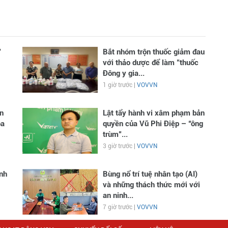
"
Bắt nhóm trộn thuốc giảm đau
với thảo dược để làm "thuốc
Đông y gia...
1 giờ trước |
VOVVN
n
Lật tẩy hành vi xâm phạm bản
óa
quyền của Vũ Phi Điệp – “ông
trùm”...
3 giờ trước |
VOVVN
inh
Bùng nổ trí tuệ nhân tạo (AI)
và những thách thức mới với
an ninh...
7 giờ trước |
VOVVN