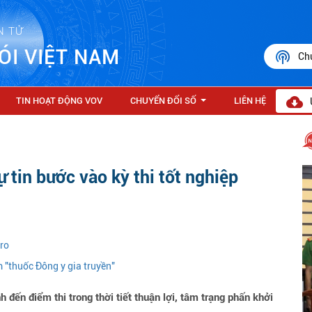
N TỬ
ÓI VIỆT NAM
Ch
TIN HOẠT ĐỘNG VOV
CHUYỂN ĐỔI SỐ
LIÊN HỆ
...
 tin bước vào kỳ thi tốt nghiệp
uro
 "thuốc Đông y gia truyền"
đến điểm thi trong thời tiết thuận lợi, tâm trạng phấn khởi