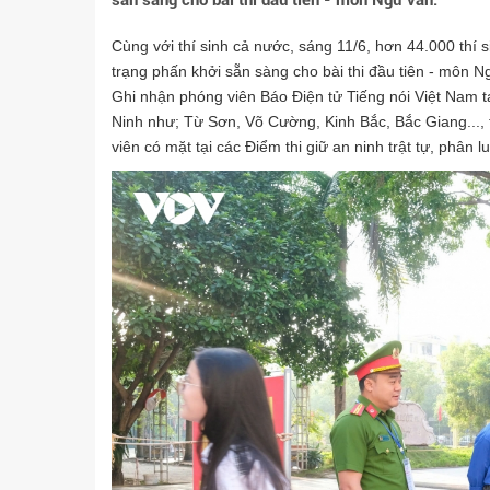
sẵn sàng cho bài thi đầu tiên - môn Ngữ văn.
Cùng với thí sinh cả nước, sáng 11/6, hơn 44.000 thí si
trạng phấn khởi sẵn sàng cho bài thi đầu tiên - môn N
Ghi nhận phóng viên Báo Điện tử Tiếng nói Việt Nam tạ
Ninh như; Từ Sơn, Võ Cường, Kinh Bắc, Bắc Giang..., 
viên có mặt tại các Điểm thi giữ an ninh trật tự, phân 