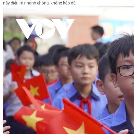
285 nhóm trẻ, lớp mầm non ở TP.HCM có thể đóng cửa
này diễn ra nhanh chóng, không kéo dài.
1 giờ trước
Công an xã ở Thanh Hóa giúp nhận lại 120 triệu chuyển nhầm
1 giờ trước
Cẩn trọng khi di chuyển trên đèo Chiềng Pấc, QL6, Sơn La
1 giờ trước
Thanh Hóa yêu cầu chấn chỉnh phần thi nghi thức Đội trong
hoạt động trại hè
1 giờ trước
Theo dõi, đốc thúc từng ngày tiến độ 2 trường nội trú liên cấp
biên giới
2 giờ trước
Đắk Lắk hướng tới mô hình an ninh mạng lấy con người làm
trung tâm
2 giờ trước
Ra mắt Trung đội phương tiện không người lái tại Cảnh sát