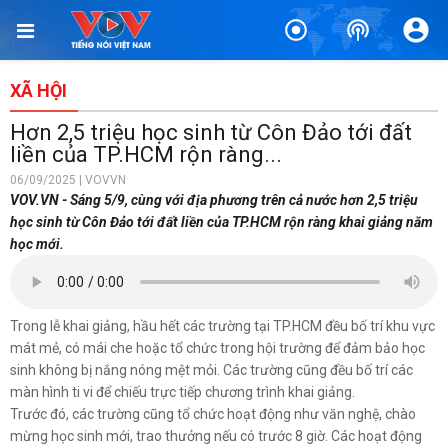
TIN BÀI LIÊN QUAN
Đề nghị Hà Nội xác minh hoạt động kinh doanh sản phẩm
Slimaura Care x3
XÃ HỘI
1 phút trước
Hơn 2,5 triệu học sinh từ Côn Đảo tới đất
Lào Cai: Xây dựng kịch bản đến từng xã, thôn phòng chống lũ
liền của TP.HCM rộn ràng...
quét, sạt lở đất
06/09/2025 | VOVVN
1 phút trước
VOV.VN - Sáng 5/9, cùng với địa phương trên cả nước hơn 2,5 triệu
học sinh từ Côn Đảo tới đất liền của TP.HCM rộn ràng khai giảng năm
Đồng Tháp: 153 tàu cá không hoạt động đang được quản lý,
học mới.
giám sát chặt chẽ
5 phút trước
Hỗ trợ ban đầu cho 10 hộ tiểu thương thiệt hại trong vụ cháy
Trong lễ khai giảng, hầu hết các trường tại TP.HCM đều bố trí khu vực
ở Đồng Nai
mát mẻ, có mái che hoặc tổ chức trong hội trường để đảm bảo học
28 phút trước
sinh không bị nắng nóng mệt mỏi. Các trường cũng đều bố trí các
màn hình ti vi để chiếu trực tiếp chương trình khai giảng.
Thanh Hóa quyết liệt gỡ điểm nghẽn chuyển đổi số
Trước đó, các trường cũng tổ chức hoạt động như văn nghệ, chào
43 phút trước
mừng học sinh mới, trao thưởng nếu có trước 8 giờ. Các hoạt động