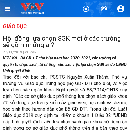
GIÁO DỤC
Hội đồng lựa chọn SGK mới ở các trường
sẽ gồm những ai?
27/11/2019 | VOVVN
VOV.VN - Bộ GD-ĐT cho biết năm học 2020-2021, các trường có
quyền tự chọn sách, từ những năm sau việc lựa chọn SGK sẽ do UBND
tỉnh quyết định.
Trao đổi với báo chí, PGS.TS Nguyễn Xuân Thành, Phó Vụ
trưởng Vụ Giáo dục Trung học (Bộ GD- ĐT) cho biết, về việc
lựa chọn sách giáo khoa, Nghị quyết số 88/2014/QH13 quy
định: “Các cơ sở giáo dục phổ thông lựa chọn sách giáo khoa
để sử dụng dựa trên ý kiến của giáo viên, học sinh và cha mẹ
học sinh theo hướng dẫn của Bộ GD-ĐT”. Trong khi đó, Luật
Giáo dục 2019 quy định tại điểm c khoản 1 Điều 32: "UBND
cấp tỉnh quyết định việc lựa chọn sách giáo khoa sử dụng ổn
định trong cơ sở giáo dục phổ thông trên địa bàn theo quy