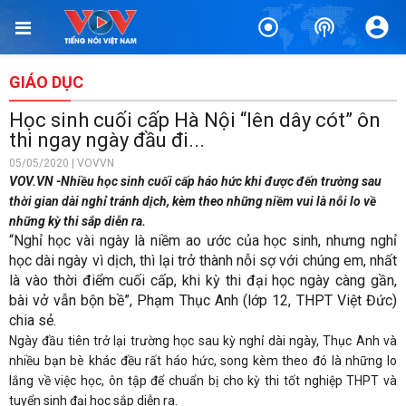
GIÁO DỤC
Học sinh cuối cấp Hà Nội “lên dây cót” ôn
thi ngay ngày đầu đi...
05/05/2020 | VOVVN
VOV.VN -Nhiều học sinh cuối cấp háo hức khi được đến trường sau
thời gian dài nghỉ tránh dịch, kèm theo những niềm vui là nỗi lo về
những kỳ thi sắp diễn ra.
“Nghỉ học vài ngày là niềm ao ước của học sinh, nhưng nghỉ
học dài ngày vì dịch, thì lại trở thành nỗi sợ với chúng em, nhất
là vào thời điểm cuối cấp, khi kỳ thi đại học ngày càng gần,
bài vở vẫn bộn bề”, Phạm Thục Anh (lớp 12, THPT Việt Đức)
chia sẻ.
Ngày đầu tiên trở lại trường học sau kỳ nghỉ dài ngày, Thục Anh và
nhiều bạn bè khác đều rất háo hức, song kèm theo đó là những lo
lắng về việc học, ôn tập để chuẩn bị cho kỳ thi tốt nghiệp THPT và
tuyển sinh đại học sắp diễn ra.