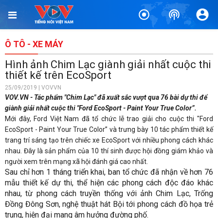
Ô TÔ - XE MÁY
Hình ảnh Chim Lạc giành giải nhất cuộc thi
thiết kế trên EcoSport
25/09/2019 | VOVVN
VOV.VN - Tác phẩm "Chim Lạc" đã xuất sắc vượt qua 76 bài dự thi để
giành giải nhất cuộc thi "Ford EcoSport - Paint Your True Color”.
Mới đây, Ford Việt Nam đã tổ chức lễ trao giải cho cuộc thi "Ford
EcoSport - Paint Your True Color” và trưng bày 10 tác phẩm thiết kế
trang trí sáng tạo trên chiếc xe EcoSport với nhiều phong cách khác
nhau. Đây là sản phẩm của 10 thí sinh được hội đồng giám khảo và
người xem trên mạng xã hội đánh giá cao nhất.
Sau chỉ hơn 1 tháng triển khai, ban tổ chức đã nhận về hơn 76
mẫu thiết kế dự thi, thể hiện các phong cách độc đáo khác
nhau, từ phong cách truyền thống với ảnh Chim Lạc, Trống
Đồng Đông Sơn, nghệ thuật hát Bội tới phong cách đồ họa trẻ
trung, hiện đại mang âm hưởng đường phố.