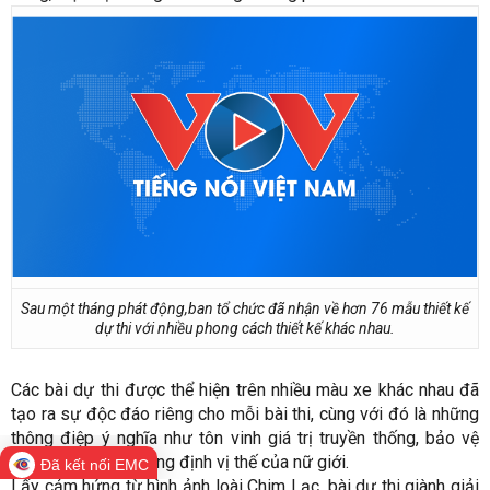
Sau một tháng phát động,ban tổ chức đã nhận về hơn 76 mẫu thiết kế
dự thi với nhiều phong cách thiết kế khác nhau.
Các bài dự thi được thể hiện trên nhiều màu xe khác nhau đã
tạo ra sự độc đáo riêng cho mỗi bài thi, cùng với đó là những
thông điệp ý nghĩa như tôn vinh giá trị truyền thống, bảo vệ
môi trường hay khẳng định vị thế của nữ giới.
Đã kết nối EMC
Lấy cảm hứng từ hình ảnh loài Chim Lạc, bài dự thi giành giải