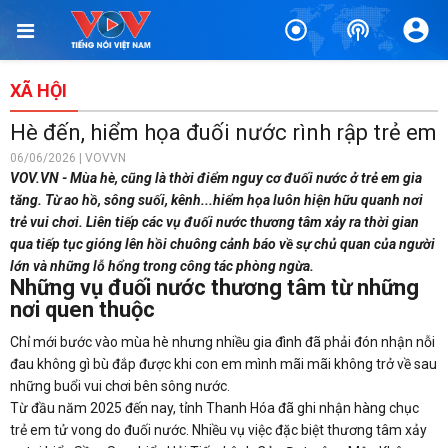
XÃ HỘI
Hè đến, hiểm họa đuối nước rình rập trẻ em
06/06/2026 | VOVVN
VOV.VN - Mùa hè, cũng là thời điểm nguy cơ đuối nước ở trẻ em gia
tăng. Từ ao hồ, sông suối, kênh...hiểm họa luôn hiện hữu quanh nơi
trẻ vui chơi. Liên tiếp các vụ đuối nước thương tâm xảy ra thời gian
qua tiếp tục gióng lên hồi chuông cảnh báo về sự chủ quan của người
lớn và những lỗ hổng trong công tác phòng ngừa.
Những vụ đuối nước thương tâm từ những
nơi quen thuộc
Chỉ mới bước vào mùa hè nhưng nhiều gia đình đã phải đón nhận nỗi
đau không gì bù đắp được khi con em mình mãi mãi không trở về sau
những buổi vui chơi bên sông nước.
Từ đầu năm 2025 đến nay, tỉnh Thanh Hóa đã ghi nhận hàng chục
trẻ em tử vong do đuối nước. Nhiều vụ việc đặc biệt thương tâm xảy