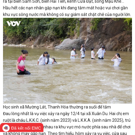
ra tại biển Sầm Sơn, biển Hải Tiến, kênh Cửa Đạt, sông Mậu Khê...
Hầu hết các nạn nhân gặp nạn khi đang tắm mát hoặc vui chơi gần
khu vực sông nước mà không có sự giám sát chặt chẽ của người lớn.
Học sinh xã Mường Lát, Thanh Hóa thường ra suối để tắm
Đau lòng nhất là vụ việc xảy ra ngày 12/4 tại xã Xuân Du. Hai chị em
ruột là cháu L.K.K.C. (sinh năm 2023) và L.K.K.A. (sinh năm 2025), trú
tại thôn Mó 2, đã dẫn nhau ra khu vực mó nước phía sau nhà để chơi
Đã kết nối EMC
và không may gặp nạn. Theo tìm hiểu, hôm xảy ra vụ việc, cửa sau