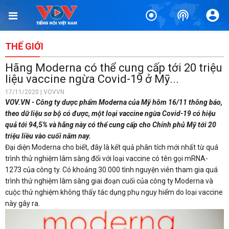
THẾ GIỚI
Hãng Moderna có thể cung cấp tới 20 triệu
liệu vaccine ngừa Covid-19 ở Mỹ...
17/11/2020 | VOVVN
VOV.VN - Công ty dược phẩm Moderna của Mỹ hôm 16/11 thông báo,
theo dữ liệu sơ bộ có được, một loại vaccine ngừa Covid-19 có hiệu
quả tới 94,5% và hãng này có thể cung cấp cho Chính phủ Mỹ tới 20
triệu liều vào cuối năm nay.
Đại diện Moderna cho biết, đây là kết quả phân tích mới nhất từ quá
trình thử nghiệm lâm sàng đối với loại vaccine có tên gọi mRNA-
1273 của công ty. Có khoảng 30.000 tình nguyện viên tham gia quá
trình thử nghiệm lâm sàng giai đoạn cuối của công ty Moderna và
cuộc thử nghiệm không thấy tác dụng phụ nguy hiểm do loại vaccine
này gây ra.