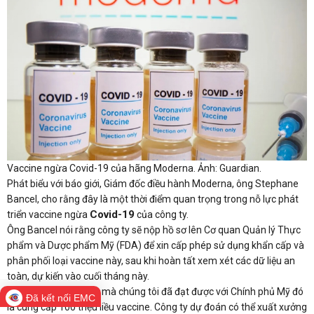
Vaccine ngừa Covid-19 của hãng Moderna. Ảnh: Guardian.
Phát biểu với báo giới, Giám đốc điều hành Moderna, ông Stephane
Bancel, cho rằng đây là một thời điểm quan trọng trong nỗ lực phát
Covid-19
triển vaccine ngừa
của công ty.
Ông Bancel nói rằng công ty sẽ nộp hồ sơ lên Cơ quan Quản lý Thực
phẩm và Dược phẩm Mỹ (FDA) để xin cấp phép sử dụng khẩn cấp và
phân phối loại vaccine này, sau khi hoàn tất xem xét các dữ liệu an
toàn, dự kiến vào cuối tháng này.
“Thỏa thuận đầu tiên mà chúng tôi đã đạt được với Chính phủ Mỹ đó
Đã kết nối EMC
là cung cấp 100 triệu liều vaccine. Công ty dự đoán có thể xuất xưởng