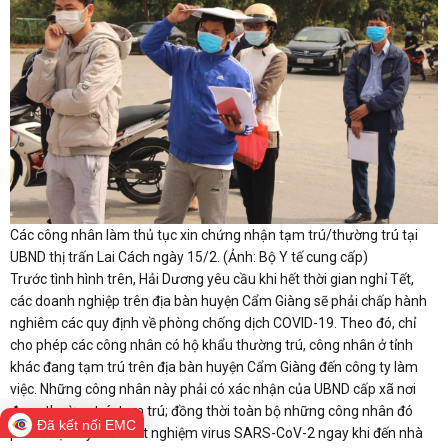
Các công nhân làm thủ tục xin chứng nhận tạm trú/thường trú tại
UBND thị trấn Lai Cách ngày 15/2. (Ảnh: Bộ Y tế cung cấp)
Trước tình hình trên, Hải Dương yêu cầu khi hết thời gian nghỉ Tết,
các doanh nghiệp trên địa bàn huyện Cẩm Giàng sẽ phải chấp hành
nghiêm các quy định về phòng chống dịch COVID-19. Theo đó, chỉ
cho phép các công nhân có hộ khẩu thường trú, công nhân ở tỉnh
khác đang tạm trú trên địa bàn huyện Cẩm Giàng đến công ty làm
việc. Những công nhân này phải có xác nhận của UBND cấp xã nơi
đang thường trú, tạm trú; đồng thời toàn bộ những công nhân đó
Đã kết nối EMC
phải được lấy mẫu xét nghiệm virus SARS-CoV-2 ngay khi đến nhà