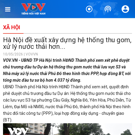
XÃ HỘI
Hà Nội đề xuất xây dựng hệ thống thu gom,
xử lý nước thải hơn...
10/05/2026 | VOVVN
VOV.VN - UBND TP Hà Nội trình HĐND Thành phố xem xét phê duyệt
chủ trương đầu tư Dự án hệ thống thu gom nước thải lưu vực S3 và
Nhà máy xử lý nước thải Phú Đô theo hình thức PPP, hợp đồng BT, với
tổng mức đầu tư sơ bộ hơn 4.037 tỷ đồng.
UBND Thành phố Hà Nội trình HĐND Thành phố xem xét, quyết định
phê duyệt chủ trương đầu tư Dự án: Hệ thống thu gom nước thải cho
các lưu vực S3 tại phường Cầu Giấy, Nghĩa Đô, Yên Hòa, Phú Diễn, Từ
Liêm, Đại Mỗ và NMXL nước thải Phú Đô, thành phố Hà Nội theo hình
thức đối tác công tư (PPP), loại hợp đồng xây dựng - chuyển giao
(BT).