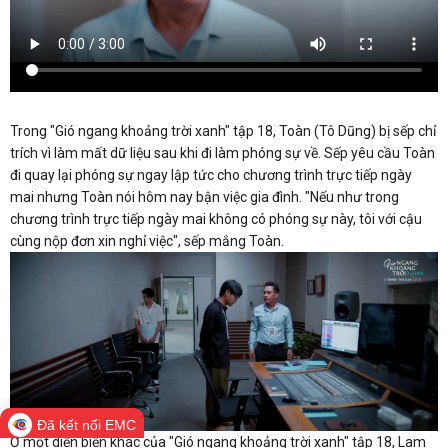
Trong "Gió ngang khoảng trời xanh" tập 18, Toàn (Tô Dũng) bị sếp chỉ
trích vì làm mất dữ liệu sau khi đi làm phóng sự về. Sếp yêu cầu Toàn
đi quay lại phóng sự ngay lập tức cho chương trình trực tiếp ngày
mai nhưng Toàn nói hôm nay bận việc gia đình. "Nếu như trong
chương trình trực tiếp ngày mai không có phóng sự này, tôi với cậu
cùng nộp đơn xin nghỉ việc", sếp mắng Toàn.
Đã kết nối EMC
Ở một diễn biến khác của "Gió ngang khoảng trời xanh" tập 18, Lam