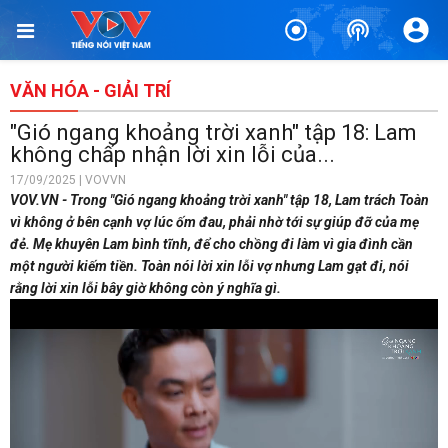
VĂN HÓA - GIẢI TRÍ
"Gió ngang khoảng trời xanh" tập 18: Lam
không chấp nhận lời xin lỗi của...
17/09/2025 | VOVVN
VOV.VN - Trong "Gió ngang khoảng trời xanh" tập 18, Lam trách Toàn
vì không ở bên cạnh vợ lúc ốm đau, phải nhờ tới sự giúp đỡ của mẹ
đẻ. Mẹ khuyên Lam bình tĩnh, để cho chồng đi làm vì gia đình cần
một người kiếm tiền. Toàn nói lời xin lỗi vợ nhưng Lam gạt đi, nói
rằng lời xin lỗi bây giờ không còn ý nghĩa gì.