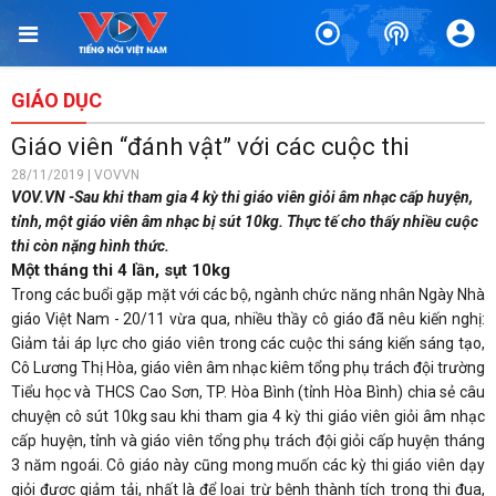
GIÁO DỤC
Giáo viên “đánh vật” với các cuộc thi
28/11/2019 | VOVVN
VOV.VN -Sau khi tham gia 4 kỳ thi giáo viên giỏi âm nhạc cấp huyện,
tỉnh, một giáo viên âm nhạc bị sút 10kg. Thực tế cho thấy nhiều cuộc
thi còn nặng hình thức.
Một tháng thi 4 lần, sụt 10kg
Trong các buổi gặp mặt với các bộ, ngành chức năng nhân Ngày Nhà
giáo Việt Nam - 20/11 vừa qua, nhiều thầy cô giáo đã nêu kiến nghị:
Giảm tải áp lực cho giáo viên trong các cuộc thi sáng kiến sáng tạo,
Cô Lương Thị Hòa, giáo viên âm nhạc kiêm tổng phụ trách đội trường
Tiểu học và THCS Cao Sơn, TP. Hòa Bình (tỉnh Hòa Bình) chia sẻ câu
chuyện cô sút 10kg sau khi tham gia 4 kỳ thi giáo viên giỏi âm nhạc
cấp huyện, tỉnh và giáo viên tổng phụ trách đội giỏi cấp huyện tháng
3 năm ngoái. Cô giáo này cũng mong muốn các kỳ thi giáo viên dạy
giỏi được giảm tải, nhất là để loại trừ bệnh thành tích trong thi đua,