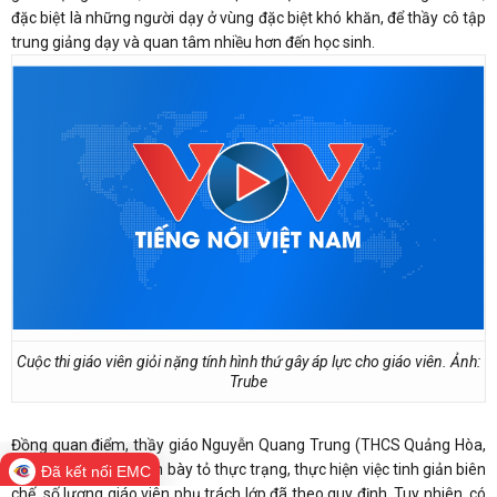
đặc biệt là những người dạy ở vùng đặc biệt khó khăn, để thầy cô tập
trung giảng dạy và quan tâm nhiều hơn đến học sinh.
Cuộc thi giáo viên giỏi nặng tính hình thứ gây áp lực cho giáo viên. Ảnh:
Trube
Đồng quan điểm, thầy giáo Nguyễn Quang Trung (THCS Quảng Hòa,
Đắk Nông) thẳng thắn bày tỏ thực trạng, thực hiện việc tinh giản biên
Đã kết nối EMC
chế, số lượng giáo viên phụ trách lớp đã theo quy định. Tuy nhiên, có