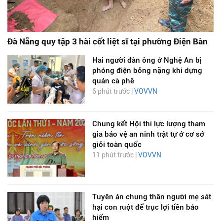
Đà Nẵng quy tập 3 hài cốt liệt sĩ tại phường Điện Bàn
Hai người đàn ông ở Nghệ An bị
phóng điện bỏng nặng khi dựng
quán cà phê
6 phút trước |
VOVVN
Chung kết Hội thi lực lượng tham
gia bảo vệ an ninh trật tự ở cơ sở
giỏi toàn quốc
11 phút trước |
VOVVN
Tuyên án chung thân người mẹ sát
hại con ruột để trục lợi tiền bảo
hiểm