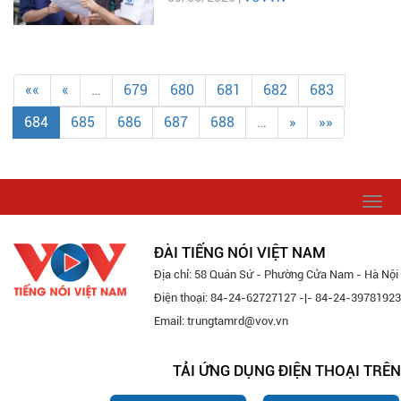
««
«
…
679
680
681
682
683
684
685
686
687
688
…
»
»»
Togg
navi
ĐÀI TIẾNG NÓI VIỆT NAM
Địa chỉ: 58 Quán Sứ - Phường Cửa Nam - Hà Nội
Điện thoại: 84-24-62727127 -|- 84-24-39781923
Email: trungtamrd@vov.vn
TẢI ỨNG DỤNG ĐIỆN THOẠI TRÊN