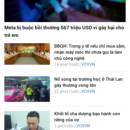
Meta bị buộc bồi thường 567 triệu USD vì gây hại cho
trẻ em
ĐBQH: Trong y tế nếu chỉ mua sắm,
nhận máy móc thì chưa gọi là làm
chủ công nghệ
16 phút trước |
VOVVN
Nổ súng tại trường học ở Thái Lan
gây thương vong lớn
22 phút trước |
VOVVN
Khởi tố cha dượng bạo hành con
riêng của vợ
1 giờ trước |
VOVVN