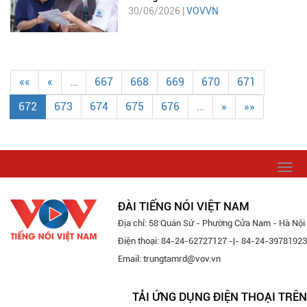
30/06/2026 |
VOVVN
««
«
…
667
668
669
670
671
672
673
674
675
676
…
»
»»
Togg
navi
ĐÀI TIẾNG NÓI VIỆT NAM
Địa chỉ: 58 Quán Sứ - Phường Cửa Nam - Hà Nội
Điện thoại: 84-24-62727127 -|- 84-24-39781923
Email: trungtamrd@vov.vn
TẢI ỨNG DỤNG ĐIỆN THOẠI TRÊN