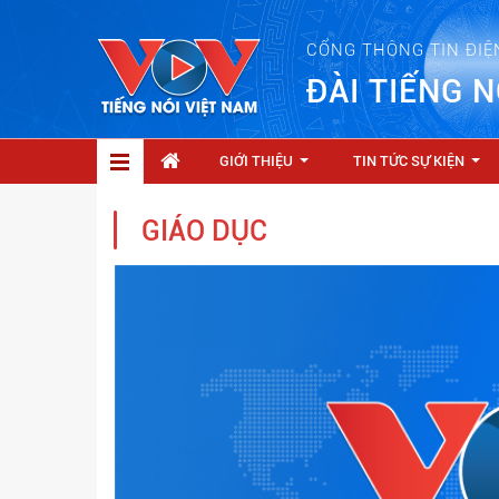
CỔNG THÔNG TIN ĐIỆ
ĐÀI TIẾNG N
GIỚI THIỆU
TIN TỨC SỰ KIỆN
...
...
GIÁO DỤC