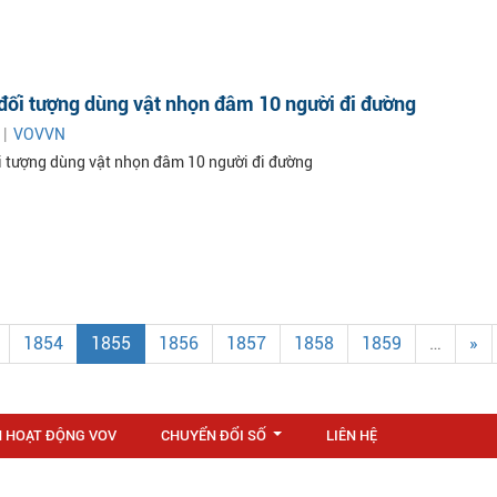
đối tượng dùng vật nhọn đâm 10 người đi đường
 |
VOVVN
i tượng dùng vật nhọn đâm 10 người đi đường
1854
1855
1856
1857
1858
1859
…
»
N HOẠT ĐỘNG VOV
CHUYỂN ĐỔI SỐ
LIÊN HỆ
...