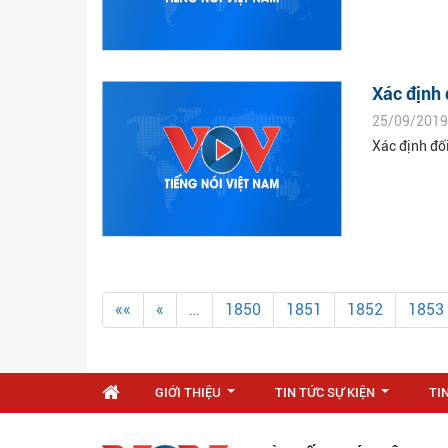
Xác định 
25/09/2019
Xác định đố
««
«
…
1850
1851
1852
1853
GIỚI THIỆU
TIN TỨC SỰ KIỆN
TI
...
...