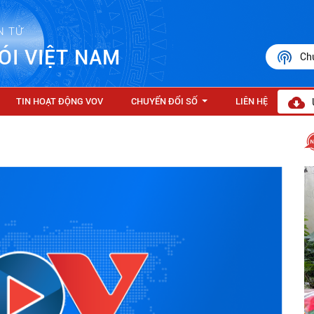
N TỬ
ÓI VIỆT NAM
Ch
TIN HOẠT ĐỘNG VOV
CHUYỂN ĐỔI SỐ
LIÊN HỆ
...