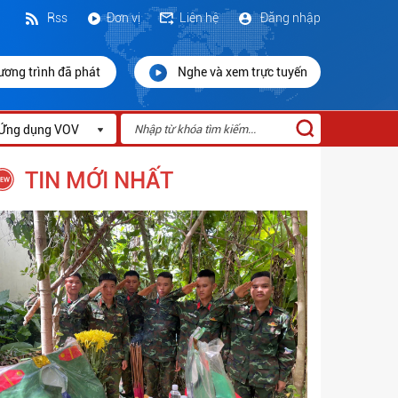
Rss
Đơn vị
Liên hệ
Đăng nhập
ương trình đã phát
Nghe và xem trực tuyến
Ứng dụng VOV
TIN MỚI NHẤT