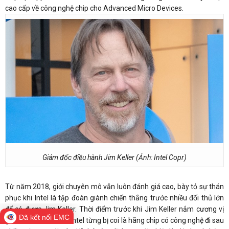
cao cấp về công nghệ chip cho Advanced Micro Devices.
Giám đốc điều hành Jim Keller (Ảnh: Intel Copr)
Từ năm 2018, giới chuyên mô vẫn luôn đánh giá cao, bày tỏ sự thán
phục khi Intel là tập đoàn giành chiến thắng trước nhiều đối thủ lớn
để có được Jim Keller. Thời điểm trước khi Jim Keller nắm cương vị
Đã kết nối EMC
giám đốc điều hành, Intel từng bị coi là hãng chip có công nghệ đi sau