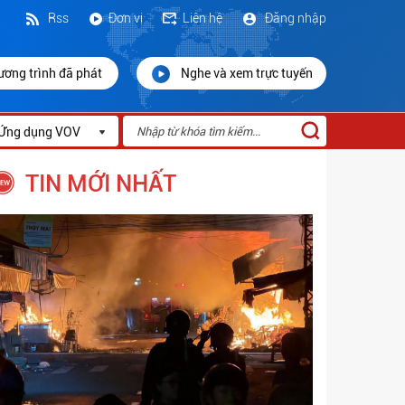
Rss
Đơn vị
Liên hệ
Đăng nhập
ương trình đã phát
Nghe và xem trực tuyến
Ứng dụng VOV
TIN MỚI NHẤT