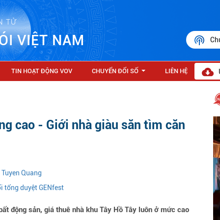
N TỬ
ÓI VIỆT NAM
Ch
TIN HOẠT ĐỘNG VOV
CHUYỂN ĐỔI SỐ
LIÊN HỆ
...
ng cao - Giới nhà giàu săn tìm căn
n Tuyen Quang
ổi tổng duyệt GENfest
 bất động sản, giá thuê nhà khu Tây Hồ Tây luôn ở mức cao