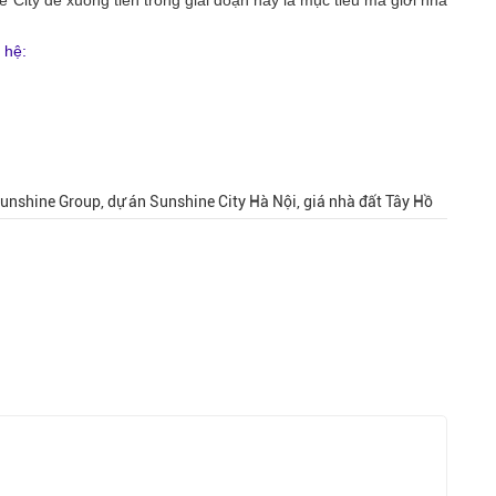
e City để xuống tiền trong giai đoạn này là mục tiêu mà giới nhà
 hệ:
Sunshine Group, dự án Sunshine City Hà Nội, giá nhà đất Tây Hồ