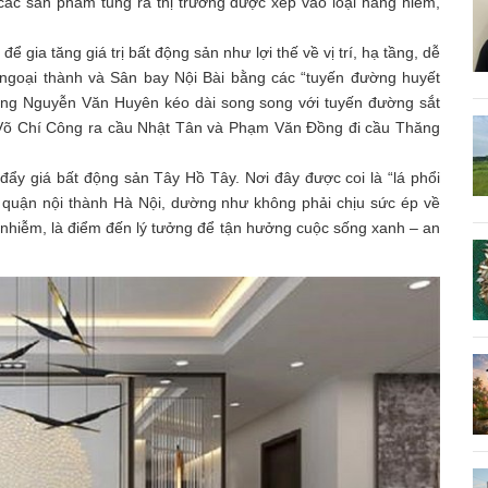
các sản phẩm tung ra thị trường được xếp vào loại hàng hiếm,
 gia tăng giá trị bất động sản như lợi thế về vị trí, hạ tầng, dễ
 ngoại thành và Sân bay Nội Bài bằng các “tuyến đường huyết
ng Nguyễn Văn Huyên kéo dài song song với tuyến đường sắt
 Võ Chí Công ra cầu Nhật Tân và Phạm Văn Đồng đi cầu Thăng
đẩy giá bất động sản Tây Hồ Tây. Nơi đây được coi là “lá phổi
c quận nội thành Hà Nội, dường như không phải chịu sức ép về
 nhiễm, là điểm đến lý tưởng để tận hưởng cuộc sống xanh – an