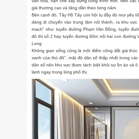
văn hóa, hạn chế xây dựng công trình mới. Nên các 
giá thường cao và tăng dần theo từng năm.
Bên cạnh đó, Tây Hồ Tây còn hội tụ đầy đủ mọi yếu tố để
dàng di chuyển vào trung tâm nội thành, ra khu vực
mạch” như: tuyến đường Phạm Văn Đồng, tuyến đườ
đô thị số 2 hay tuyến đường 60m nối hai con đường
Long
Không gian sống cũng là một điểm cộng đắt giá thúc 
xanh của thủ đô”, mật độ dân số thấp nhất trong cá
dân số nên khu vực được tách biệt khỏi sự ồn ào và ô
lành ngay trong lòng phố thị.