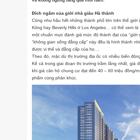
và không ngừng tăng qua mỗi năm.
Đích ngắm của giới nhà giàu Hà thành
Cũng như hầu hết những thành phố lớn trên thế giới
Kông hay Beverly Hills ở Los Angeles… có thể xem là v
một chuẩn mực đánh giá mức độ thành đạt của “giới s
“không gian sống đẳng cấp” này đều là hình thành nh
được vị thế và đẳng cấp của họ....
Theo đó, mặc dù thị trường địa ốc có nhiều biến độ
Kể cả trong giai đoạn thị trường trầm lắng nhất, giá
khi giá căn hộ chung cư đạt đến 40 – 60 triệu đồng/
phẩm cùng phân khúc.