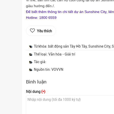
Vì thế, săn tìm các căn hộ cuối cùng tại dự án Sunshin
giàu hướng đến./.
Để biết thêm thông tin chi tiết dự án Sunshine City, liên
Hotline: 1800 6559
Yêu thích
Từ khóa: bất động sản Tây Hồ Tây, Sunshine City, 
Thể loại: Văn hóa - Giải trí
Tác giả:
Nguồn tin: VOVVN
Bình luận
Nội dung
(*)