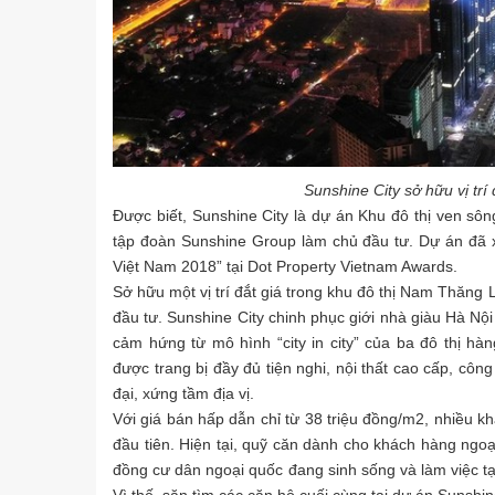
Sunshine City sở hữu vị tr
Được biết, Sunshine City là dự án Khu đô thị ven sô
tập đoàn Sunshine Group làm chủ đầu tư. Dự án đã 
Việt Nam 2018” tại Dot Property Vietnam Awards.
Sở hữu một vị trí đắt giá trong khu đô thị Nam Thăng 
đầu tư. Sunshine City chinh phục giới nhà giàu Hà Nội
cảm hứng từ mô hình “city in city” của ba đô thị hà
được trang bị đầy đủ tiện nghi, nội thất cao cấp, côn
đại, xứng tầm địa vị.
Với giá bán hấp dẫn chỉ từ 38 triệu đồng/m2, nhiều
đầu tiên. Hiện tại, quỹ căn dành cho khách hàng ng
đồng cư dân ngoại quốc đang sinh sống và làm việc tại