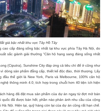
í đắt giá bậc nhất khu vực Tây Hồ Tây
ng cao cấp đáng sống bậc nhất tại khu vực phía Tây Hà Nội, do
xuất sắc giành giải thưởng “Căn hộ hạng sang đáng sống nhất
Long (Ciputra), Sunshine City đáp ứng cả tiêu chí để ở cũng như
 vì dòng sản phẩm đẳng cấp, thiết kế độc đáo, thời thượng. Lấy
ng đầu thế giới là New York, Paris và Melbourne, 100% căn hộ
g nghệ thông minh 4.0, tích hợp trong chuỗi hơn 40 tiện ích hiện
 khách hàng đã đặt mua sản phẩm của dự án ngay từ đợt mở bán
oại quốc đã được bán hết, phần nào phản ánh nhu cầu của cộng
 Hà Nội. Hiện tại, quỹ hàng còn lại của dự án cũng rất hạn chế.