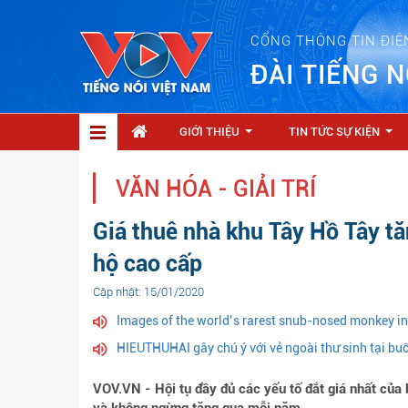
CỔNG THÔNG TIN ĐIỆ
ĐÀI TIẾNG N
GIỚI THIỆU
TIN TỨC SỰ KIỆN
...
...
VĂN HÓA - GIẢI TRÍ
Giá thuê nhà khu Tây Hồ Tây tă
hộ cao cấp
Cập nhật: 15/01/2020
Images of the world’s rarest snub-nosed monkey i
HIEUTHUHAI gây chú ý với vẻ ngoài thư sinh tại bu
VOV.VN - Hội tụ đầy đủ các yếu tố đắt giá nhất của