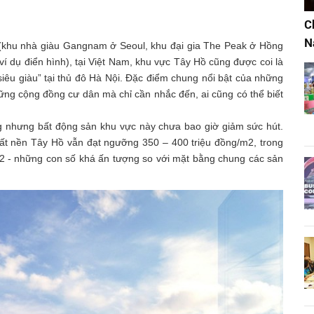
C
N
 (khu nhà giàu Gangnam ở Seoul, khu đại gia The Peak ở Hồng
í dụ điển hình), tại Việt Nam, khu vực Tây Hồ cũng được coi là
iêu giàu” tại thủ đô Hà Nội. Đặc điểm chung nổi bật của những
ững cộng đồng cư dân mà chỉ cần nhắc đến, ai cũng có thể biết
ng nhưng bất động sản khu vực này chưa bao giờ giảm sức hút.
 đất nền Tây Hồ vẫn đạt ngưỡng 350 – 400 triệu đồng/m2, trong
m2 - những con số khá ấn tượng so với mặt bằng chung các sản