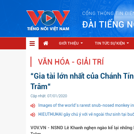
CỔNG THÔNG TIN ĐIỆ
ĐÀI TIẾNG N
GIỚI THIỆU
TIN TỨC SỰ KIỆN
...
...
VĂN HÓA - GIẢI TRÍ
“Gia tài lớn nhất của Chánh Tín
Trâm“
Cập nhật: 07/01/2020
Images of the world’s rarest snub-nosed monkey i
HIEUTHUHAI gây chú ý với vẻ ngoài thư sinh tại bu
VOV.VN - NSND Lê Khanh nghẹn ngào kể lại những k