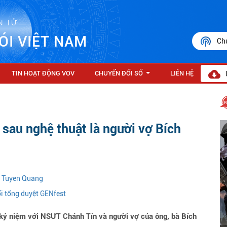
N TỬ
ÓI VIỆT NAM
Ch
TIN HOẠT ĐỘNG VOV
CHUYỂN ĐỔI SỐ
LIÊN HỆ
...
 sau nghệ thuật là người vợ Bích
n Tuyen Quang
ổi tổng duyệt GENfest
ỷ niệm với NSƯT Chánh Tín và người vợ của ông, bà Bích