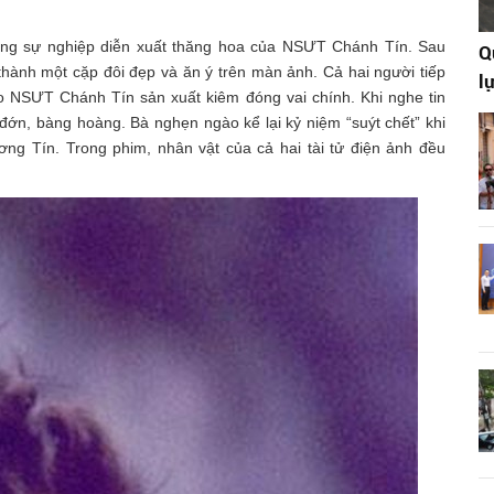
ong sự nghiệp diễn xuất thăng hoa của NSƯT Chánh Tín. Sau
Q
hành một cặp đôi đẹp và ăn ý trên màn ảnh. Cả hai người tiếp
l
do NSƯT Chánh Tín sản xuất kiêm đóng vai chính. Khi nghe tin
n, bàng hoàng. Bà nghẹn ngào kể lại kỷ niệm “suýt chết” khi
ng Tín. Trong phim, nhân vật của cả hai tài tử điện ảnh đều