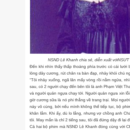
NSND Lê Khanh chia sẻ, diễn xuất vớiNSƯT 
Đến khi nhìn thấy thấp thoáng phía trước có cái lưới
lỏng dây cương, rút chân ra bàn đạp, nhảy khỏi chú ng
“Tôi nhảy xuống, ngã lăn mấy vòng rồi nằm ngửa, nhìn 
sau, có 2 người chạy đến bên tôi là anh Phạm Việt Tha
và người quản ngựa chạy tới. Người quản ngựa xin lỗi
giờ cương sữa là nó phi thẳng về trang trại. Mọi người
náy vô cùng, bởi nếu mình không thể tiếp tục, bộ phim
khăn lắm. Khi ấy, dù lo lắng, nhưng vợ chồng anh Ch
tôi. May mắn là chỉ 2 tiếng sau, tôi đã đứng dậy đi lại
Cả hai bộ phim mà NSND Lê Khanh đóng cùng với Chá