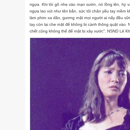
ngựa. Khi tôi gõ nhẹ vào mạn sườn, nó lồng lên, hý 
ngựa lao vút như tên bắn, sức tôi chân yếu tay mềm k
làm phim xa dần, gương mặt mọi người ai nấy đều sững
tay còn lại che mặt để không bị cành thông quật vào. 
chết cũng không thể để mặt bị xây xước", NSND Lê K