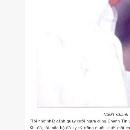
NSƯT Chánh T
“Tôi nhớ nhất cảnh quay cưỡi ngựa cùng Chánh Tín và
Khi đó, tôi mặc bộ đồ kỵ sỹ trắng muốt, cưỡi một 