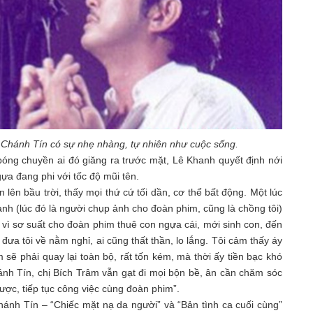
Chánh Tín có sự nhẹ nhàng, tự nhiên như cuộc sống.
 bóng chuyền ai đó giăng ra trước mặt, Lê Khanh quyết định nới
ựa đang phi với tốc độ mũi tên.
lên bầu trời, thấy mọi thứ cứ tối dần, cơ thể bất động. Một lúc
nh (lúc đó là người chụp ảnh cho đoàn phim, cũng là chồng tôi)
 vì sơ suất cho đoàn phim thuê con ngựa cái, mới sinh con, đến
 đưa tôi về nằm nghỉ, ai cũng thất thần, lo lắng. Tôi cảm thấy áy
 sẽ phải quay lại toàn bộ, rất tốn kém, mà thời ấy tiền bạc khó
ánh Tín, chị Bích Trâm vẫn gạt đi mọi bộn bề, ân cần chăm sóc
 được, tiếp tục công việc cùng đoàn phim”.
nh Tín – “Chiếc mặt nạ da người” và “Bản tình ca cuối cùng”