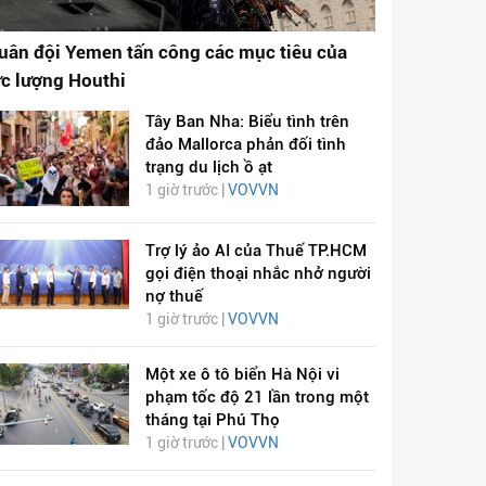
uân đội Yemen tấn công các mục tiêu của
ực lượng Houthi
Tây Ban Nha: Biểu tình trên
đảo Mallorca phản đối tình
trạng du lịch ồ ạt
1 giờ trước |
VOVVN
Trợ lý ảo AI của Thuế TP.HCM
gọi điện thoại nhắc nhở người
nợ thuế
1 giờ trước |
VOVVN
Một xe ô tô biển Hà Nội vi
phạm tốc độ 21 lần trong một
tháng tại Phú Thọ
1 giờ trước |
VOVVN