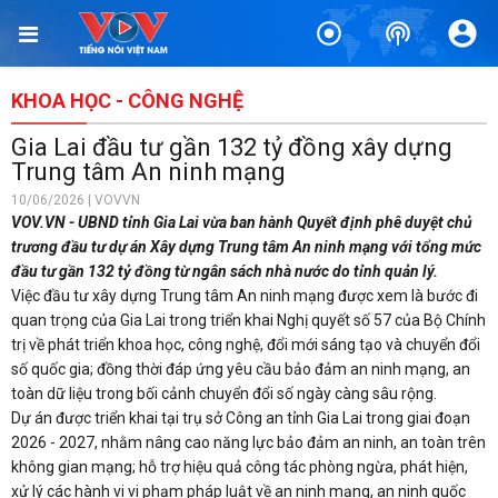
KHOA HỌC - CÔNG NGHỆ
Gia Lai đầu tư gần 132 tỷ đồng xây dựng
Trung tâm An ninh mạng
10/06/2026 | VOVVN
VOV.VN - UBND tỉnh Gia Lai vừa ban hành Quyết định phê duyệt chủ
trương đầu tư dự án Xây dựng Trung tâm An ninh mạng với tổng mức
đầu tư gần 132 tỷ đồng từ ngân sách nhà nước do tỉnh quản lý.
Việc đầu tư xây dựng Trung tâm An ninh mạng được xem là bước đi
quan trọng của Gia Lai trong triển khai Nghị quyết số 57 của Bộ Chính
trị về phát triển khoa học, công nghệ, đổi mới sáng tạo và chuyển đổi
số quốc gia; đồng thời đáp ứng yêu cầu bảo đảm an ninh mạng, an
toàn dữ liệu trong bối cảnh chuyển đổi số ngày càng sâu rộng.
Dự án được triển khai tại trụ sở Công an tỉnh Gia Lai trong giai đoạn
2026 - 2027, nhằm nâng cao năng lực bảo đảm an ninh, an toàn trên
không gian mạng; hỗ trợ hiệu quả công tác phòng ngừa, phát hiện,
xử lý các hành vi vi phạm pháp luật về an ninh mạng, an ninh quốc