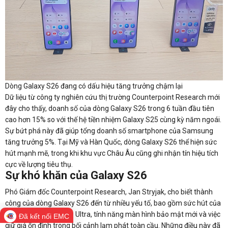
Dòng Galaxy S26 đang có dấu hiệu tăng trưởng chậm lại
Dữ liệu từ công ty nghiên cứu thị trường Counterpoint Research mới
đây cho thấy, doanh số của dòng Galaxy S26 trong 6 tuần đầu tiên
cao hơn 15% so với thế hệ tiền nhiệm Galaxy S25 cùng kỳ năm ngoái.
Sự bứt phá này đã giúp tổng doanh số smartphone của Samsung
tăng trưởng 5%. Tại Mỹ và Hàn Quốc, dòng Galaxy S26 thể hiện sức
hút mạnh mẽ, trong khi khu vực Châu Âu cũng ghi nhận tín hiệu tích
cực về lượng tiêu thụ.
Sự khó khăn của Galaxy S26
Phó Giám đốc Counterpoint Research, Jan Stryjak, cho biết thành
công của dòng Galaxy S26 đến từ nhiều yếu tố, bao gồm sức hút của
phiên bản Galaxy S26 Ultra, tính năng màn hình bảo mật mới và việc
Đã kết nối EMC
giữ giá ổn định trong bối cảnh lạm phát toàn cầu. Những điều này đã