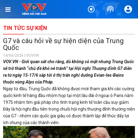
TIN TỨC SỰ KIỆN
G7 và câu hỏi về sự hiện diện của Trung
Quốc
14/06/2026 | VOVVN
VOV.VN - Giới quan sát cho rằng, dù không có mặt nhưng Trung Quốc
sẽ trở thành “chủ đề khó né tránh” tại Hội nghị Thượng đỉnh G7 diễn
ra từ ngày 15-17/6 sắp tới ở thị trấn nghỉ dưỡng Evian-les-Bains
thuộc vùng Alps của Pháp.
Ngay từ đầu, Trung Quốc đã không được mời tham gia khi các cường
quốc kinh tế hàng đầu nhóm họp tại một lâu đài ở ngoại ô Paris năm
1975 nhằm tìm giải pháp cho tình trạng kinh tế toàn cầu suy giảm.
Đây là hội nghị đầu tiên trong chuỗi hội nghị thượng đỉnh thường niên
của G7 - nhóm các quốc gia giàu có được thành lập để thúc đẩy lợi
ích chung của các thành viên.