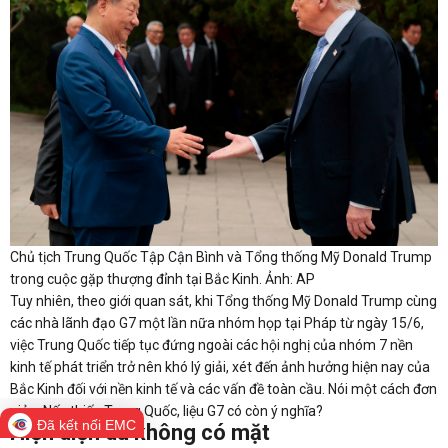
Chủ tịch Trung Quốc Tập Cận Bình và Tổng thống Mỹ Donald Trump
trong cuộc gặp thượng đỉnh tại Bắc Kinh. Ảnh: AP
Tuy nhiên, theo giới quan sát, khi Tổng thống Mỹ Donald Trump cùng
các nhà lãnh đạo G7 một lần nữa nhóm họp tại Pháp từ ngày 15/6,
việc Trung Quốc tiếp tục đứng ngoài các hội nghị của nhóm 7 nền
kinh tế phát triển trở nên khó lý giải, xét đến ảnh hưởng hiện nay của
Bắc Kinh đối với nền kinh tế và các vấn đề toàn cầu. Nói một cách đơn
giản: Nếu thiếu Trung Quốc, liệu G7 có còn ý nghĩa?
Đã kết nối EMC
Hiện diện dù không có mặt