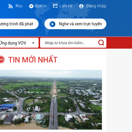
Rss
Đơn vị
Liên hệ
Đăng nhập
ương trình đã phát
Nghe và xem trực tuyến
Ứng dụng VOV
TIN MỚI NHẤT