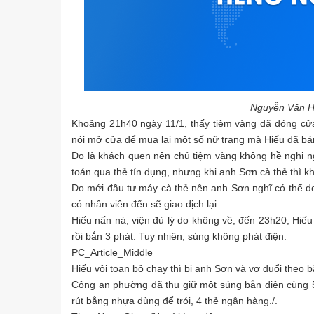
Nguyễn Văn Hiế
Khoảng 21h40 ngày 11/1, thấy tiệm vàng đã đóng cửa
nói mở cửa để mua lại một số nữ trang mà Hiếu đã bá
Do là khách quen nên chủ tiệm vàng không hề nghi ng
toán qua thẻ tín dụng, nhưng khi anh Sơn cà thẻ thì k
Do mới đầu tư máy cà thẻ nên anh Sơn nghĩ có thể do
có nhân viên đến sẽ giao dịch lại.
Hiếu nấn ná, viện đủ lý do không về, đến 23h20, Hiếu
rồi bắn 3 phát. Tuy nhiên, súng không phát điện.
PC_Article_Middle
Hiếu vội toan bỏ chạy thì bị anh Sơn và vợ đuổi theo 
Công an phường đã thu giữ một súng bắn điện cùng 5 
rút bằng nhựa dùng để trói, 4 thẻ ngân hàng./.