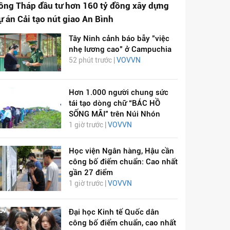
ồng Tháp đầu tư hơn 160 tỷ đồng xây dựng
ự án Cải tạo nút giao An Bình
Tây Ninh cảnh báo bẫy "việc
nhẹ lương cao" ở Campuchia
52 phút trước |
VOVVN
Hơn 1.000 người chung sức
tái tạo dòng chữ “BÁC HỒ
SỐNG MÃI” trên Núi Nhón
1 giờ trước |
VOVVN
Học viện Ngân hàng, Hậu cần
công bố điểm chuẩn: Cao nhất
gần 27 điểm
1 giờ trước |
VOVVN
Đại học Kinh tế Quốc dân
công bố điểm chuẩn, cao nhất