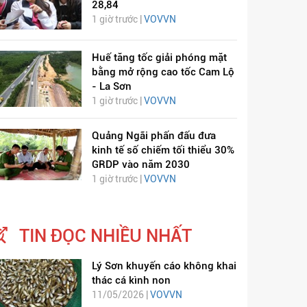
28,84
1 giờ trước |
VOVVN
Huế tăng tốc giải phóng mặt
bằng mở rộng cao tốc Cam Lộ
- La Sơn
1 giờ trước |
VOVVN
Quảng Ngãi phấn đấu đưa
kinh tế số chiếm tối thiểu 30%
GRDP vào năm 2030
1 giờ trước |
VOVVN
TIN ĐỌC NHIỀU NHẤT
Lý Sơn khuyến cáo không khai
thác cá kình non
11/05/2026 |
VOVVN