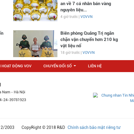
an về 7 cá nhân bán vàng
nguyên liệu...
4 giờ trước |
VOVVN
ến
Biên phòng Quảng Trị ngăn
chặn vận chuyển hơn 210 kg
vật liệu nổ
18 giờ trước |
VOVVN
N HOẠT ĐỘNG VOV
CHUYỂN ĐỔI SỐ
LIÊN HỆ
...
M
a Nam - Hà Nội
 84-24-39781923
24/12/2003 CopyRight © 2018 R&D
Chính sách bảo mật riêng tư