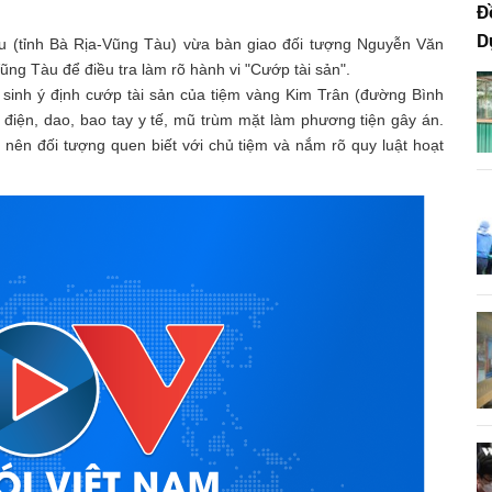
Đ
D
 (tỉnh Bà Rịa-Vũng Tàu) vừa bàn giao đối tượng Nguyễn Văn
ng Tàu để điều tra làm rõ hành vi "Cướp tài sản".
y sinh ý định cướp tài sản của tiệm vàng Kim Trân (đường Bình
điện, dao, bao tay y tế, mũ trùm mặt làm phương tiện gây án.
 nên đối tượng quen biết với chủ tiệm và nắm rõ quy luật hoạt