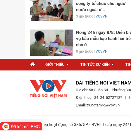
công ty tổ chức cho người
nước ngoài ở...
3 giờ trước |
VOVVN
Nóng 24h ngày 9/8: Diễn bi
vụ bảo mẫu bạo hành hai trẻ
nhỏ ở...
8 giờ trước |
VOVVN
GIỚI THIỆU
TIN TỨC SỰ KIỆN
TI
...
...
ĐÀI TIẾNG NÓI VIỆT NA
Địa chỉ: 58 Quán Sứ - Phường Cử
Điện thoại: 84-24-62727127 -|-
Email: trungtamrd@vov.vn
Giấy phép hoạt động số:385/GP - BVHTT cấp ngày 
Đã kết nối EMC