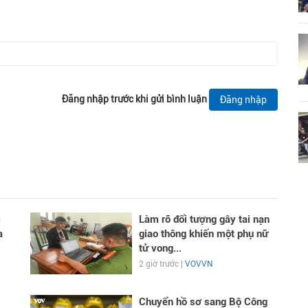
Đăng nhập trước khi gửi bình luận
Đăng nhập
c
Làm rõ đối tượng gây tai nạn
a
giao thông khiến một phụ nữ
tử vong...
2 giờ trước |
VOVVN
Chuyển hồ sơ sang Bộ Công