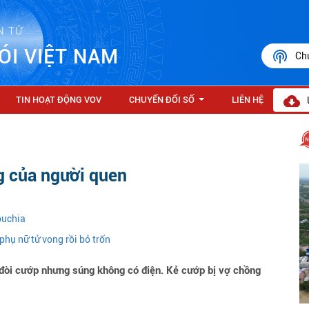
N TỬ
ÓI VIỆT NAM
Ch
TIN HOẠT ĐỘNG VOV
CHUYỂN ĐỔI SỐ
LIÊN HỆ
...
g của người quen
puchia
phụ nữ tử vong rồi bỏ trốn
đòi cướp nhưng súng không có điện. Kẻ cướp bị vợ chồng