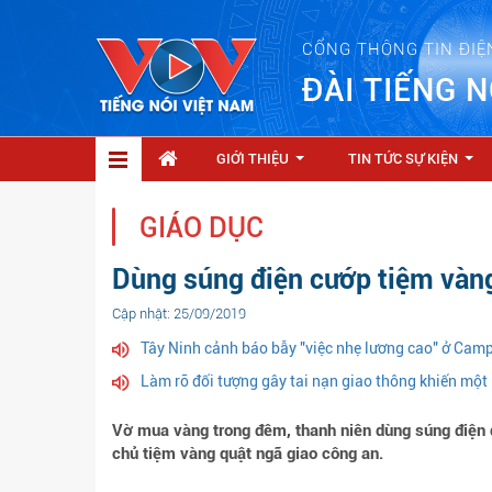
CỔNG THÔNG TIN ĐIỆ
ĐÀI TIẾNG N
GIỚI THIỆU
TIN TỨC SỰ KIỆN
...
...
GIÁO DỤC
Dùng súng điện cướp tiệm vàn
Cập nhật: 25/09/2019
Tây Ninh cảnh báo bẫy "việc nhẹ lương cao" ở Cam
Làm rõ đối tượng gây tai nạn giao thông khiến một 
Vờ mua vàng trong đêm, thanh niên dùng súng điện 
chủ tiệm vàng quật ngã giao công an.