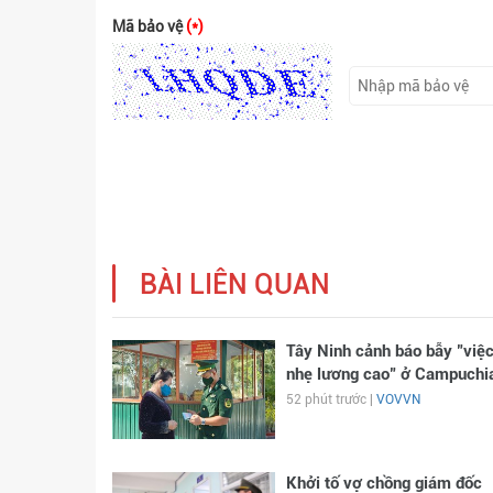
Mã bảo vệ
(*)
BÀI LIÊN QUAN
Tây Ninh cảnh báo bẫy "việ
nhẹ lương cao" ở Campuchi
52 phút trước |
VOVVN
Khởi tố vợ chồng giám đốc