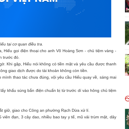
u tại cơ quan điều tra.
, Hiếu gọi điện thoại cho anh Võ Hoàng Sơn - chủ tiệm vàng -
n trước đó.
ờ. Khi gặp, Hiếu nói không có tiền mặt và yêu cầu được thanh
hông giao dịch được do tài khoản không còn tiền.
 mình thao tác chưa đúng, vội yêu cầu Hiếu quay về, sáng mai
 lấy khẩu súng bắn điện chuẩn bị từ trước dí vào hông chủ tiệm
bắt giữ, giao cho Công an phường Rạch Dừa xử lí.
viên đạn, 3 cây dao, nhiều bao tay y tế, mũ vải trùm mặt, dây