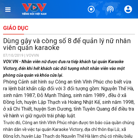
GIÁO DỤC
Dùng gậy và còng số 8 để quản lý nữ nhân
viên quán karaoke
07/10/2019 | VOVVN
VOV.VN - Nhân viên nữ được đưa ra tiếp khách tại quán Karaoke
Victory, đến khi hết khách các đối tượng nhốt nhân viên vào một
phòng của quán và khóa cửa lại.
Phòng Cảnh sát hình sự Công an tỉnh Vĩnh Phúc cho biết vừa
ra lệnh bắt khẩn cấp đối với 3 đối tượng gồm: Nguyễn Thế Hà,
sinh năm 1987; Đỗ Mạnh Thắng, sinh năm 1989 , đều ở xã
Đồng Ích, huyện Lập Thạch và Hoàng Nhật Kế, sinh năm 1998,
ở xã Chi Thiết, huyện Sơn Dương, tỉnh Tuyên Quang để điều tra
về hành vi giữ người trái pháp luật.
Trước đó, Công an tỉnh Vĩnh Phúc nhận được tin báo của quần chúng
nhân dân về việc tại quán Karaoke Victory, địa chỉ thôn Đại Lữ, xã
Đồng Ích, huyện Lập Thạch do Nguyễn Thế Hà làm chủ có nhiều biểu