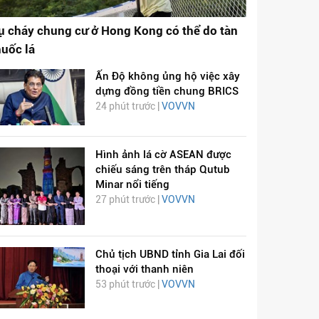
ụ cháy chung cư ở Hong Kong có thể do tàn
huốc lá
Ấn Độ không ủng hộ việc xây
dựng đồng tiền chung BRICS
24 phút trước |
VOVVN
Hình ảnh lá cờ ASEAN được
chiếu sáng trên tháp Qutub
Minar nổi tiếng
27 phút trước |
VOVVN
Chủ tịch UBND tỉnh Gia Lai đối
thoại với thanh niên
53 phút trước |
VOVVN