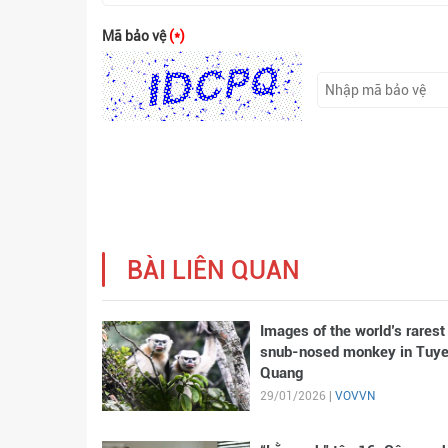
Mã bảo vệ
(*)
BÀI LIÊN QUAN
Images of the world’s rarest
snub-nosed monkey in Tuy
Quang
29/01/2026 |
VOVVN