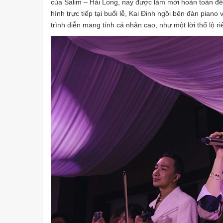
của Salim – Hải Long, nay được làm mới hoàn toàn để 
hình trực tiếp tại buổi lễ, Kai Đinh ngồi bên đàn pian
trình diễn mang tính cá nhân cao, như một lời thổ lộ ri