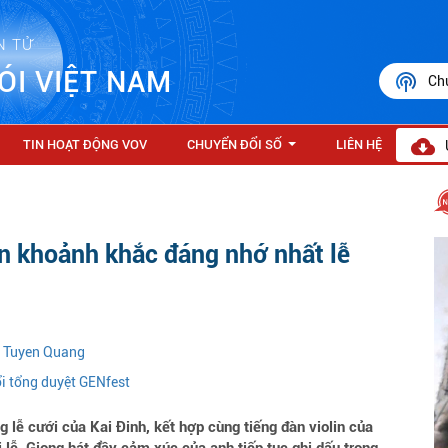
N TỬ
ÓI VIỆT NAM
Ch
TIN HOẠT ĐỘNG VOV
CHUYỂN ĐỔI SỐ
LIÊN HỆ
...
n khoảnh khắc đáng nhớ nhất lễ
n Tuyen Quang
ổi tổng duyệt GENfest
lễ cưới của Kai Đinh, kết hợp cùng tiếng đàn violin của