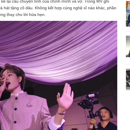
kể lại câu chuyện tình của chính mình và vợ. Trong MV ghi
o và hát tặng cô dâu. Không kết hợp cùng nghệ sĩ nào khác, phần
êng thay cho lời hứa hẹn.