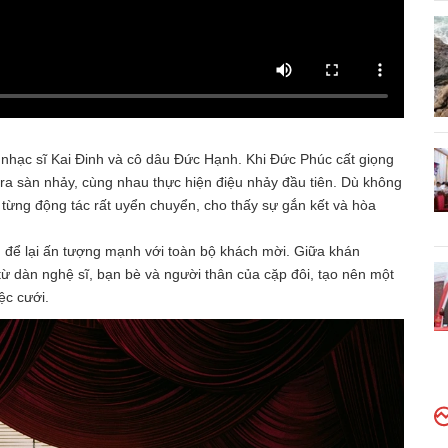
a nhạc sĩ Kai Đinh và cô dâu Đức Hạnh. Khi Đức Phúc cất giọng
ra sàn nhảy, cùng nhau thực hiện điệu nhảy đầu tiên. Dù không
 từng động tác rất uyển chuyển, cho thấy sự gắn kết và hòa
để lại ấn tượng mạnh với toàn bộ khách mời. Giữa khán
 từ dàn nghệ sĩ, bạn bè và người thân của cặp đôi, tạo nên một
ệc cưới.