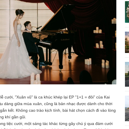
 cưới, "Xuân vũ" là ca khúc khép lại EP "1+1 = đôi" của Kai
ịu dàng giữa mùa xuân, cũng là bản nhạc được dành cho thời
c gắn kết. Không cao trào kịch tính, bài hát chọn cách đi vào lòng
ng khí gần gũi.
rong tiệc cưới, một sáng tác khác từng gây chú ý qua đám cưới