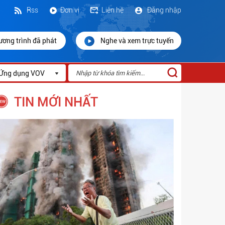
Rss
Đơn vị
Liên hệ
Đăng nhập
ương trình đã phát
Nghe và xem trực tuyến
Ứng dụng VOV
TIN MỚI NHẤT