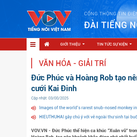
CỔNG THÔNG TIN ĐIỆ
ĐÀI TIẾNG N
GIỚI THIỆU
TIN TỨC SỰ KIỆN
...
...
VĂN HÓA - GIẢI TRÍ
Đức Phúc và Hoàng Rob tạo nê
cưới Kai Đinh
Cập nhật: 03/08/2025
Images of the world’s rarest snub-nosed monkey i
HIEUTHUHAI gây chú ý với vẻ ngoài thư sinh tại bu
VOV.VN - Đức Phúc thể hiện ca khúc "Xuân vũ" trong 