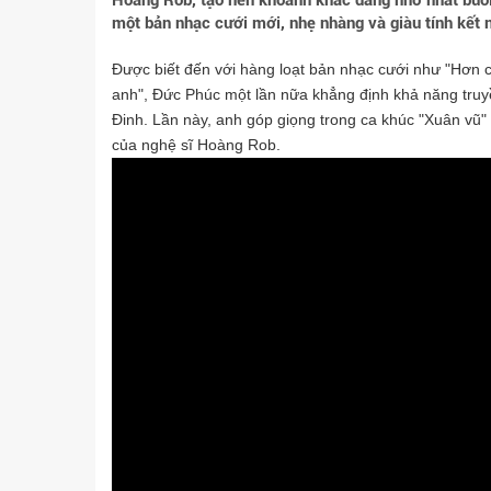
Hoàng Rob, tạo nên khoảnh khắc đáng nhớ nhất buổi 
một bản nhạc cưới mới, nhẹ nhàng và giàu tính kết n
Được biết đến với hàng loạt bản nhạc cưới như "Hơn c
anh", Đức Phúc một lần nữa khẳng định khả năng truyề
Đinh. Lần này, anh góp giọng trong ca khúc "Xuân vũ" 
của nghệ sĩ Hoàng Rob.