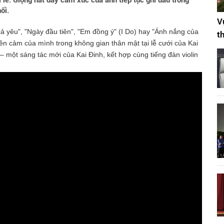
lễ. Giọng hát đầy cảm xúc của anh tiếp tục ghi dấu trong
ối.
V
ả yêu", "Ngày đầu tiên", "Em đồng ý" (I Do) hay "Ánh nắng của
t
n cảm của mình trong không gian thân mật tại lễ cưới của Kai
– một sáng tác mới của Kai Đinh, kết hợp cùng tiếng đàn violin