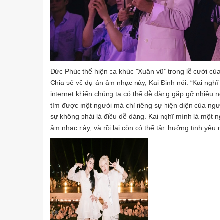
Đức Phúc thể hiện ca khúc "Xuân vũ" trong lễ cưới của
Chia sẻ về dự án âm nhạc này, Kai Đinh nói: “Kai nghĩ tì
internet khiến chúng ta có thể dễ dàng gặp gỡ nhiều 
tìm được một người mà chỉ riêng sự hiện diện của ngườ
sự không phải là điều dễ dàng. Kai nghĩ mình là một
âm nhạc này, và rồi lại còn có thể tận hưởng tình yêu 