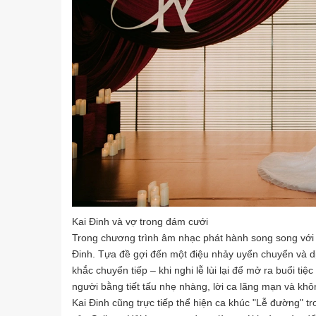
Kai Đinh và vợ trong đám cưới
Trong chương trình âm nhạc phát hành song song với lễ
Đinh. Tựa đề gợi đến một điệu nhảy uyển chuyển và d
khắc chuyển tiếp – khi nghi lễ lùi lại để mở ra buổi tiệ
người bằng tiết tấu nhẹ nhàng, lời ca lãng mạn và khô
Kai Đinh cũng trực tiếp thể hiện ca khúc "Lễ đường" t