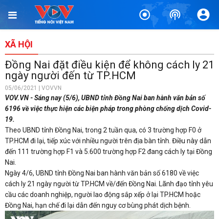
XÃ HỘI
Đồng Nai đặt điều kiện để không cách ly 21
ngày người đến từ TP.HCM
05/06/2021 | VOVVN
VOV.VN - Sáng nay (5/6), UBND tỉnh Đồng Nai ban hành văn bản số
6196 về việc thực hiện các biện pháp trong phòng chống dịch Covid-
19.
Theo UBND tỉnh Đồng Nai, trong 2 tuần qua, có 3 trường hợp F0 ở
TP.HCM đi lại, tiếp xúc với nhiều người trên địa bàn tỉnh. Điều này dẫn
đến 111 trường hợp F1 và 5.600 trường hợp F2 đang cách ly tại Đồng
Nai.
Ngày 4/6, UBND tỉnh Đồng Nai ban hành văn bản số 6180 về việc
cách ly 21 ngày người từ TP.HCM về/đến Đồng Nai. Lãnh đạo tỉnh yêu
cầu các doanh nghiệp, người lao động sắp xếp ở lại TP.HCM hoặc
Đồng Nai, hạn chế đi lại dẫn đến nguy cơ bùng phát dịch bệnh.