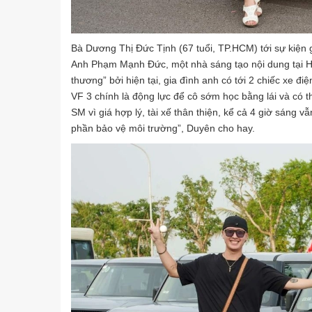
Bà Dương Thị Đức Tịnh (67 tuổi, TP.HCM) tới sự kiện g
Anh Phạm Mạnh Đức, một nhà sáng tạo nội dung tại Hà 
thương” bởi hiện tại, gia đình anh có tới 2 chiếc xe đ
VF 3 chính là động lực để cô sớm học bằng lái và có th
SM vì giá hợp lý, tài xế thân thiện, kể cả 4 giờ sáng 
phần bảo vệ môi trường”, Duyên cho hay.