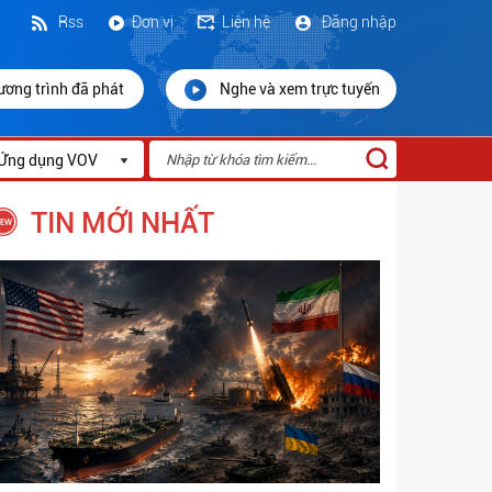
Rss
Đơn vị
Liên hệ
Đăng nhập
ương trình đã phát
Nghe và xem trực tuyến
Ứng dụng VOV
TIN MỚI NHẤT