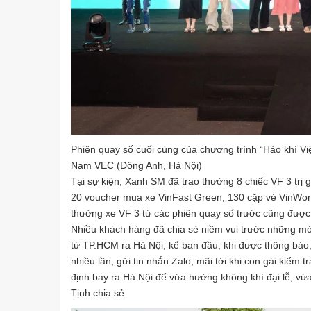
Phiên quay số cuối cùng của chương trình “Hào khí Việ
Nam VEC (Đông Anh, Hà Nội)
Tại sự kiện, Xanh SM đã trao thưởng 8 chiếc VF 3 trị 
20 voucher mua xe VinFast Green, 130 cặp vé VinWond
thưởng xe VF 3 từ các phiên quay số trước cũng được 
Nhiều khách hàng đã chia sẻ niềm vui trước những mó
từ TP.HCM ra Hà Nội, kể ban đầu, khi được thông báo,
nhiều lần, gửi tin nhắn Zalo, mãi tới khi con gái kiểm t
định bay ra Hà Nội để vừa hưởng không khí đại lễ, vừa 
Tịnh chia sẻ.