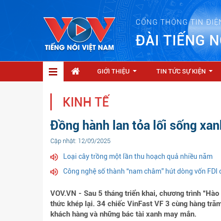
CỔNG THÔNG TIN ĐIỆ
ĐÀI TIẾNG N
GIỚI THIỆU
TIN TỨC SỰ KIỆN
...
...
KINH TẾ
Đồng hành lan tỏa lối sống xan
Cập nhật: 12/09/2025
Loại cây trồng một lần thu hoạch quả nhiều năm
Công nghệ số thành “nam châm” hút dòng vốn FDI 
VOV.VN - Sau 5 tháng triển khai, chương trình “Hào
thức khép lại. 34 chiếc VinFast VF 3 cùng hàng trăm
khách hàng và những bác tài xanh may mắn.