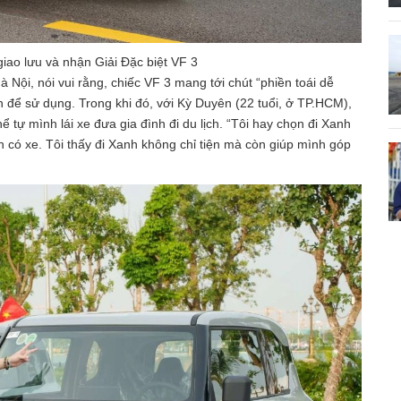
iao lưu và nhận Giải Đặc biệt VF 3
Nội, nói vui rằng, chiếc VF 3 mang tới chút “phiền toái dễ
iện để sử dụng. Trong khi đó, với Kỳ Duyên (22 tuổi, ở TP.HCM),
ể tự mình lái xe đưa gia đình đi du lịch. “Tôi hay chọn đi Xanh
vẫn có xe. Tôi thấy đi Xanh không chỉ tiện mà còn giúp mình góp