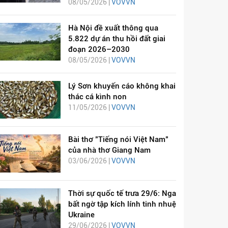
08/05/2026 |
VOVVN
Hà Nội đề xuất thông qua
5.822 dự án thu hồi đất giai
đoạn 2026–2030
08/05/2026 |
VOVVN
Lý Sơn khuyến cáo không khai
thác cá kình non
11/05/2026 |
VOVVN
Bài thơ "Tiếng nói Việt Nam"
của nhà thơ Giang Nam
03/06/2026 |
VOVVN
Thời sự quốc tế trưa 29/6: Nga
bất ngờ tập kích lính tinh nhuệ
Ukraine
29/06/2026 |
VOVVN