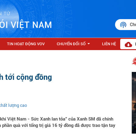
N TỬ
ÓI VIỆT NAM
Ch
TIN HOẠT ĐỘNG VOV
CHUYỂN ĐỔI SỐ
LIÊN HỆ
...
h tới cộng đồng
chất lượng cao
 khí Việt Nam - Sức Xanh lan tỏa” của Xanh SM đã chính
 phần quà với tổng trị giá 16 tỷ đồng đã được trao tận tay