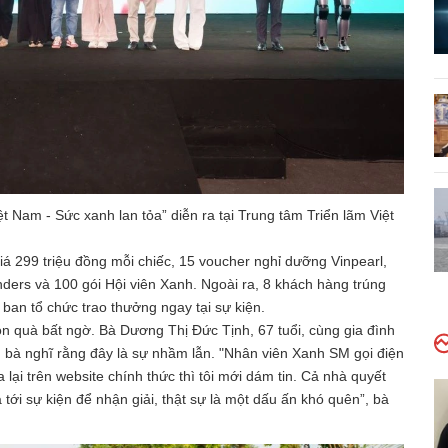
t Nam - Sức xanh lan tỏa” diễn ra tại Trung tâm Triển lãm Việt
giá 299 triệu đồng mỗi chiếc, 15 voucher nghỉ dưỡng Vinpearl,
ers và 100 gói Hội viên Xanh. Ngoài ra, 8 khách hàng trúng
ban tổ chức trao thưởng ngay tại sự kiện.
n quà bất ngờ. Bà Dương Thị Đức Tịnh, 67 tuổi, cùng gia đình
 bà nghĩ rằng đây là sự nhầm lẫn. "Nhân viên Xanh SM gọi điện
ra lại trên website chính thức thì tôi mới dám tin. Cả nhà quyết
tới sự kiện để nhận giải, thật sự là một dấu ấn khó quên”, bà