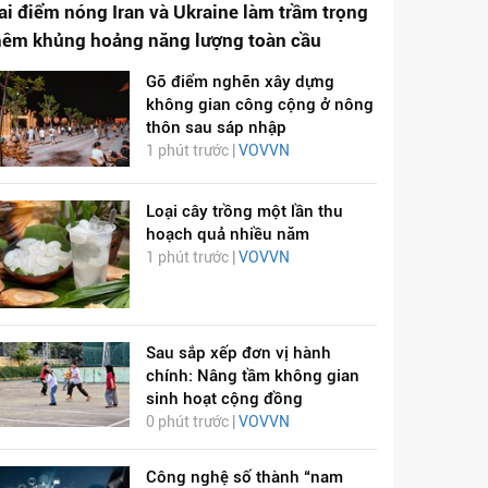
ai điểm nóng Iran và Ukraine làm trầm trọng
hêm khủng hoảng năng lượng toàn cầu
Gỡ điểm nghẽn xây dựng
không gian công cộng ở nông
thôn sau sáp nhập
1 phút trước |
VOVVN
Loại cây trồng một lần thu
hoạch quả nhiều năm
1 phút trước |
VOVVN
Sau sắp xếp đơn vị hành
chính: Nâng tầm không gian
sinh hoạt cộng đồng
0 phút trước |
VOVVN
Công nghệ số thành “nam