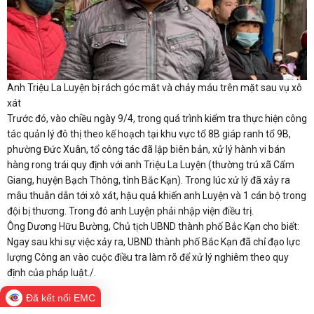
Anh Triệu La Luyện bị rách góc mắt và chảy máu trên mặt sau vụ xô
xát
Trước đó, vào chiều ngày 9/4, trong quá trình kiểm tra thực hiện công
tác quản lý đô thị theo kế hoạch tại khu vực tổ 8B giáp ranh tổ 9B,
phường Đức Xuân, tổ công tác đã lập biên bản, xử lý hành vi bán
hàng rong trái quy định với anh Triệu La Luyện (thường trú xã Cẩm
Giang, huyện Bạch Thông, tỉnh Bắc Kạn). Trong lúc xử lý đã xảy ra
mâu thuẫn dẫn tới xô xát, hậu quả khiến anh Luyện và 1 cán bộ trong
đội bị thương. Trong đó anh Luyện phải nhập viện điều trị.
Ông Dương Hữu Bường, Chủ tịch UBND thành phố Bắc Kạn cho biết:
Ngay sau khi sự việc xảy ra, UBND thành phố Bắc Kạn đã chỉ đạo lực
lượng Công an vào cuộc điều tra làm rõ để xử lý nghiêm theo quy
định của pháp luật./.
Đã kết nối EMC
Yêu thích