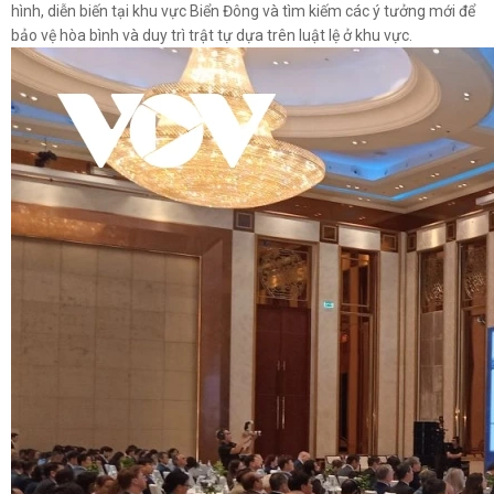
hình, diễn biến tại khu vực Biển Đông và tìm kiếm các ý tưởng mới để
Nghị quyết 20: Bước chuyển tư duy chiến lược trở thành quốc
bảo vệ hòa bình và duy trì trật tự dựa trên luật lệ ở khu vực.
gia biển mạnh
1 giờ trước
Học tập và thực hành theo Bác: Nhiều người hy sinh lợi ích cá
nhân vì việc chung
1 giờ trước
Đánh giá cán bộ bằng KPI: Cần gắn năng lực thực chất với thu
nhập xứng đáng
4 giờ trước
Khơi thông điểm nghẽn “nói nhiều làm ít, nói hay làm dở”
4 giờ trước
Xử lý tài sản công dôi dư: Trách nhiệm quyết định của người
đứng đầu
5 giờ trước
Quy định mới về kết hợp an ninh trong phát triển kinh tế - xã
hội