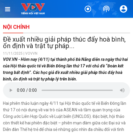
TIN BÀI LIÊN QUAN
Đại sứ Đặng Minh Khôi: Nghị quyết 23 ban hành đúng thời
điểm và rất kịp thời
NỘI CHÍNH
1 phút trước
Đề xuất nhiều giải pháp thúc đẩy hoà bình,
Chuyển từ tư duy "không làm để không sai" sang "dám làm,
ổn định và trật tự pháp...
dám chịu trách nhiệm"
11/11/2025 | VOVVN
18 phút trước
VOV.VN - Hôm nay (4/11) tại thành phố Đà Nẵng diễn ra ngày thứ hai
của Hội thảo quốc tế về Biển Đông lần thứ 17 với chủ đề “Đoàn kết
Chủ tịch Quốc hội dự kỷ niệm 70 năm Ngày truyền thống lực
trong bất định”. Các học giả đề xuất nhiều giải pháp thúc đẩy hoà
lượng Cảnh sát kinh tế
bình, ổn định và trật tự pháp lý trên biển.
25 phút trước
Chuyến thăm của Tổng Bí thư, Chủ tịch nước khẳng định tin
cậy Việt Nam - Australia
Hai phiên thảo luận ngày 4/11 tại Hội thảo quốc tế về Biển Đông lần
1 giờ trước
thứ 17 có nội dung về vai trò của ASEAN và tầm quan trọng của
Công ước Liên Hợp Quốc về Luật biển (UNCLOS). Đặc biệt, hội thảo
Hợp tác khoa học – công nghệ sẽ trở thành trụ cột mới quan
còn thiết kế hai phiên đặc biệt – phiên mạn đàm giữa các Đại sứ và
hệ Việt Nam – Australia
Diễn đàn Thế hệ trẻ để chia sẻ những góc nhìn đa chiều đối với tình
1 giờ trước