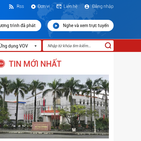
Rss
Đơn vị
Liên hệ
Đăng nhập
ương trình đã phát
Nghe và xem trực tuyến
Ứng dụng VOV
TIN MỚI NHẤT