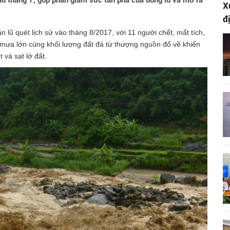
ầu tháng 7, góp phần giảm sức tàn phá của dòng lũ và mở ra
X
đ
ận lũ quét lịch sử vào tháng 8/2017, với 11 người chết, mất tích,
 mưa lớn cùng khối lượng đất đá từ thượng nguồn đổ về khiến
 và sạt lở đất.