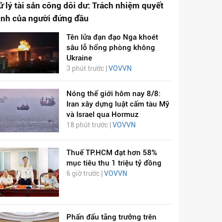
ử lý tài sản công dôi dư: Trách nhiệm quyết
ịnh của người đứng đầu
Tên lửa đạn đạo Nga khoét
sâu lỗ hổng phòng không
Ukraine
3 phút trước |
VOVVN
Nóng thế giới hôm nay 8/8:
Iran xây dựng luật cấm tàu Mỹ
và Israel qua Hormuz
18 phút trước |
VOVVN
Thuế TP.HCM đạt hơn 58%
mục tiêu thu 1 triệu tỷ đồng
6 giờ trước |
VOVVN
Phấn đấu tăng trưởng trên