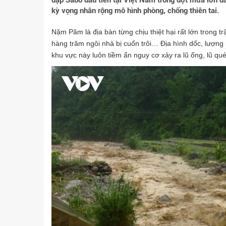
đập Sabo đầu tiên tại Việt Nam trong đợt mưa lớn đ
kỳ vọng nhân rộng mô hình phòng, chống thiên tai.
Nặm Păm là địa bàn từng chịu thiệt hại rất lớn trong tr
hàng trăm ngôi nhà bị cuốn trôi… Địa hình dốc, lượng
khu vực này luôn tiềm ẩn nguy cơ xảy ra lũ ống, lũ quét