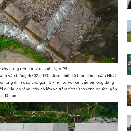
ợc xây dựng trên lưu vực suối Nặm Păm
ành vào tháng 4/2025. Đập được thiết kế theo tiêu chuẩn Nhật
iều rộng đỉnh đập 3m; gồm 6 khe hở. Với kết cấu bê tông dạng
i giữ lại đá tảng, cây gỗ lớn và trầm tích từ thượng nguồn, góp
g, lũ quét.