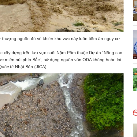
ừ thượng nguồn đổ về khiến khu vực này luôn tiềm ẩn nguy cơ
ược xây dựng trên lưu vực suối Nặm Păm thuộc Dự án “Nâng cao
u vực miền núi phía Bắc”, sử dụng nguồn vốn ODA không hoàn lại
uốc tế Nhật Bản (JICA).