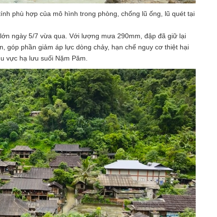
h phù hợp của mô hình trong phòng, chống lũ ống, lũ quét tại
ũ lớn ngày 5/7 vừa qua. Với lượng mưa 290mm, đập đã giữ lại
ồn, góp phần giảm áp lực dòng chảy, hạn chế nguy cơ thiệt hại
khu vực hạ lưu suối Nặm Păm.