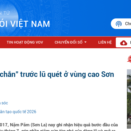
N TỬ
ÓI VIỆT NAM
Ch
TIN HOẠT ĐỘNG VOV
CHUYỂN ĐỔI SỐ
LIÊN HỆ
...
hắn" trước lũ quét ở vùng cao Sơn
m sóc
hân tạo quốc tế 2026
 2017, Nặm Păm (Sơn La) nay ghi nhận hiệu quả bước đầu của