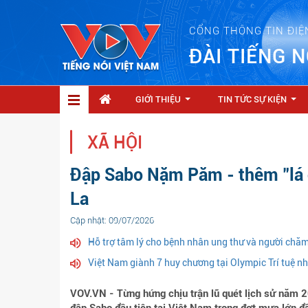
CỔNG THÔNG TIN ĐIỆ
ĐÀI TIẾNG N
GIỚI THIỆU
TIN TỨC SỰ KIỆN
...
...
XÃ HỘI
Đập Sabo Nặm Păm - thêm "lá c
La
Cập nhật: 09/07/2026
Hỗ trợ tâm lý cho bệnh nhân ung thư và người chă
Việt Nam giành 7 huy chương tại Olympic Trí tuệ n
VOV.VN - Từng hứng chịu trận lũ quét lịch sử năm