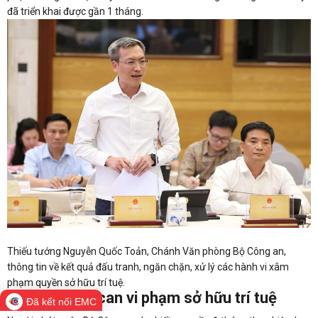
đã triển khai được gần 1 tháng.
Thiếu tướng Nguyễn Quốc Toản, Chánh Văn phòng Bộ Công an,
thông tin về kết quả đấu tranh, ngăn chặn, xử lý các hành vi xâm
phạm quyền sở hữu trí tuệ.
Khởi tố 98 bị can vi phạm sở hữu trí tuệ
Đã kết nối EMC