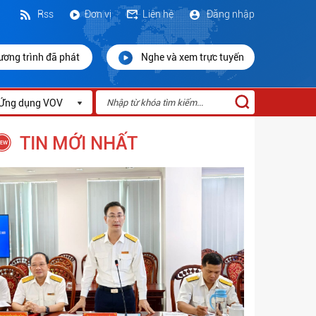
Rss
Đơn vị
Liên hệ
Đăng nhập
ương trình đã phát
Nghe và xem trực tuyến
Ứng dụng VOV
TIN MỚI NHẤT