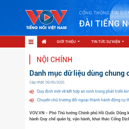
CỔNG THÔNG TIN ĐIỆ
ĐÀI TIẾNG N
GIỚI THIỆU
TIN TỨC SỰ KIỆN
...
...
NỘI CHÍNH
Danh mục dữ liệu dùng chung 
Cập nhật: 05/06/2026
Quy định mới về kết hợp an ninh trong phát triển kin
Chuyển chủ trương đối ngoại thành hành động cụ t
VOV.VN - Phó Thủ tướng Chính phủ Hồ Quốc Dũng 
hành Quy chế quản lý, vận hành, khai thác Cổng Dịc