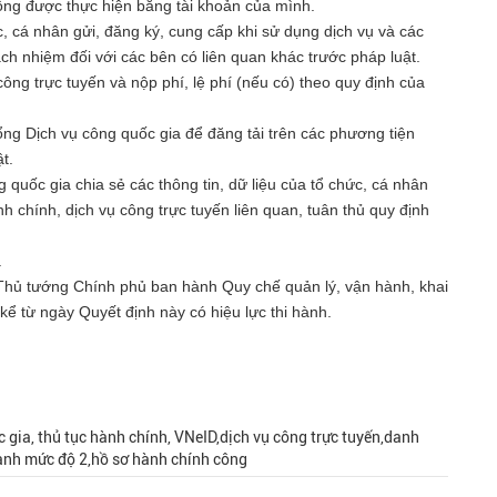
ộng được thực hiện bằng tài khoản của mình.
c, cá nhân gửi, đăng ký, cung cấp khi sử dụng dịch vụ và các
ách nhiệm đối với các bên có liên quan khác trước pháp luật.
ng trực tuyến và nộp phí, lệ phí (nếu có) theo quy định của
ổng Dịch vụ công quốc gia để đăng tải trên các phương tiện
t.
quốc gia chia sẻ các thông tin, dữ liệu của tổ chức, cá nhân
nh chính, dịch vụ công trực tuyến liên quan, tuân thủ quy định
.
hủ tướng Chính phủ ban hành Quy chế quản lý, vận hành, khai
kể từ ngày Quyết định này có hiệu lực thi hành.
 gia, thủ tục hành chính, VNeID,dịch vụ công trực tuyến,danh
danh mức độ 2,hồ sơ hành chính công