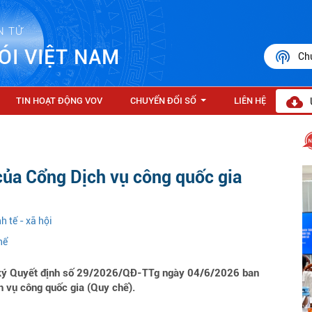
N TỬ
ÓI VIỆT NAM
Ch
TIN HOẠT ĐỘNG VOV
CHUYỂN ĐỔI SỐ
LIÊN HỆ
...
của Cổng Dịch vụ công quốc gia
h tế - xã hội
hể
ký Quyết định số 29/2026/QĐ-TTg ngày 04/6/2026 ban
h vụ công quốc gia (Quy chế).