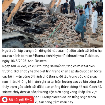
Người dân tập trung trên đống đổ nát của một đồn cảnh sát bị hư hại
sau vụ đánh bom xe ở Bannu, tỉnh Khyber Pakhtunkhwa, Pakistan,
ngày 10/5/2026. Ảnh: Reuters
Ngay sau vụ việc, xe cứu thương đã khẩn trương có mặt tại hiện
trường. Giới chức y tế cho biết tình trạng khẩn cấp đã được ban bố tại
các bệnh viện công ở thành phố Bannu để tập trung cứu chữa các
nạn nhân. Những hình ảnh ghi lại tại hiện trường sau vụ tấn công cho
thấy trạm gác cảnh sát đã bị san phẳng thành đống đổ nát. Gạch đá,
xác xe cháy đen và các phương tiện biến dạng văng khắp khu vực.
Nhóm phiến quân Ittehad-ul-Mujahideen đã lên tiếng nhận trách
Đã kết nối EMC
nhiệm đứng đằng sau vụ tấn công đẫm máu này.