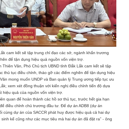
k cam kết sẽ tập trung chỉ đạo các sở, ngành khẩn trương
ghẽn để tận dụng hiệu quả nguồn vốn viện trợ.
n Thiên Văn, Phó Chủ tịch UBND tỉnh Đắk Lắk cam kết sẽ tập
ác thủ tục điều chỉnh, tháo gỡ các điểm nghẽn để tận dụng hiệu
n Văn mong muốn UNDP và Ban quản lý Trung ương tiếp tục ưu
ắk; xem xét đồng thuận với kiến nghị điều chỉnh tiến độ dựa
ất hiệu quả của nguồn vốn viện trợ.
liên quan để hoàn thành các hồ sơ thủ tục, trước hết gia hạn
c để điều chỉnh chủ trương đầu tư. Để dự án ADB8 (dự án
ối cùng dự án của SACCR phát huy được hiệu quả cả hai dự
n sinh kế cũng như các mục tiêu mà hai dự án đã đặt ra” - ông