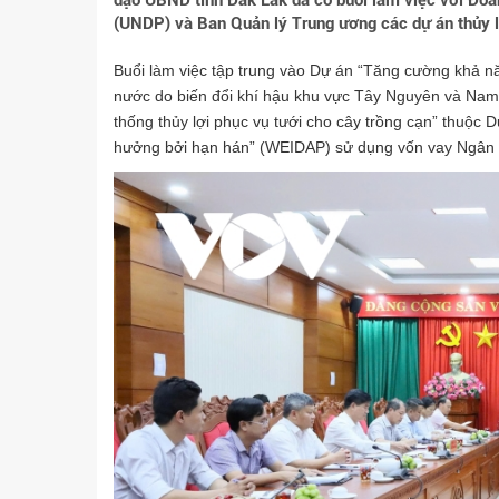
đạo UBND tỉnh Đắk Lắk đã có buổi làm việc với Đoà
(UNDP) và Ban Quản lý Trung ương các dự án thủy l
Buổi làm việc tập trung vào Dự án “Tăng cường khả n
nước do biến đổi khí hậu khu vực Tây Nguyên và Nam
thống thủy lợi phục vụ tưới cho cây trồng cạn” thuộc
hưởng bởi hạn hán” (WEIDAP) sử dụng vốn vay Ngân 