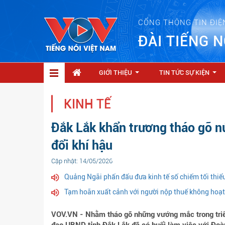
CỔNG THÔNG TIN ĐIỆ
ĐÀI TIẾNG N
GIỚI THIỆU
TIN TỨC SỰ KIỆN
...
...
KINH TẾ
Đắk Lắk khẩn trương tháo gỡ nú
đổi khí hậu
Cập nhật: 14/05/2026
Quảng Ngãi phấn đấu đưa kinh tế số chiếm tối th
Tạm hoãn xuất cảnh với người nộp thuế không hoạt 
VOV.VN - Nhằm tháo gỡ những vướng mắc trong triển 