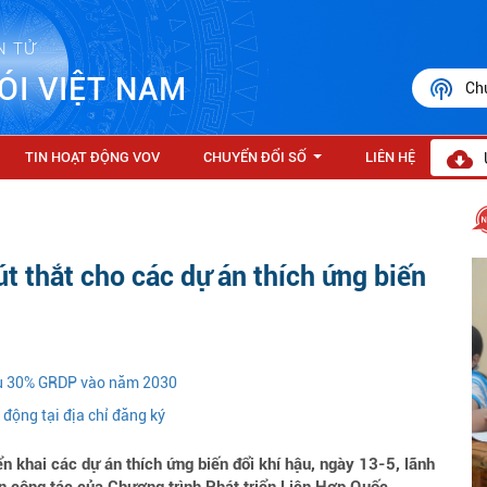
N TỬ
ÓI VIỆT NAM
Ch
TIN HOẠT ĐỘNG VOV
CHUYỂN ĐỔI SỐ
LIÊN HỆ
...
t thắt cho các dự án thích ứng biến
iểu 30% GRDP vào năm 2030
động tại địa chỉ đăng ký
khai các dự án thích ứng biến đổi khí hậu, ngày 13-5, lãnh