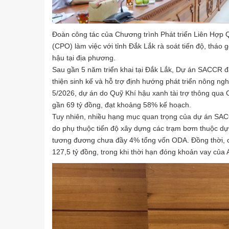
Đoàn công tác của Chương trình Phát triển Liên Hợp 
(CPO) làm việc với tỉnh Đắk Lắk rà soát tiến độ, tháo g
hậu tại địa phương.
Sau gần 5 năm triển khai tại Đắk Lắk, Dự án SACCR đã
thiện sinh kế và hỗ trợ định hướng phát triển nông ng
5/2026, dự án do Quỹ Khí hậu xanh tài trợ thông qua 
gần 69 tỷ đồng, đạt khoảng 58% kế hoạch.
Tuy nhiên, nhiều hạng mục quan trọng của dự án SACCR
do phụ thuộc tiến độ xây dựng các trạm bơm thuộc dự
tương đương chưa đầy 4% tổng vốn ODA. Đồng thời, ch
127,5 tỷ đồng, trong khi thời hạn đóng khoản vay của