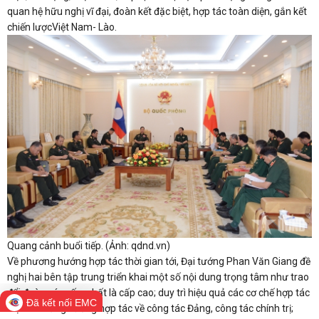
quan hệ hữu nghị vĩ đại, đoàn kết đặc biệt, hợp tác toàn diện, gắn kết
chiến lượcViệt Nam- Lào.
Quang cảnh buổi tiếp. (Ảnh: qdnd.vn)
Về phương hướng hợp tác thời gian tới, Đại tướng Phan Văn Giang đề
nghị hai bên tập trung triển khai một số nội dung trọng tâm như trao
đổi đoàn các cấp, nhất là cấp cao; duy trì hiệu quả các cơ chế hợp tác
Đã kết nối EMC
hiện có. Tăng cường hợp tác về công tác Đảng, công tác chính trị;