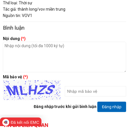
Thể loại: Thời sự
Tác giả: thành long/vov miền trung
Nguồn tin: VOV1
Bình luận
Nội dung
(*)
Mã bảo vệ
(*)
Đăng nhập trước khi gửi bình luận
Đăng nhập
Đã kết nối EMC
TIN BÀI LIÊN QUAN