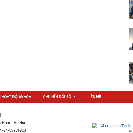
N HOẠT ĐỘNG VOV
CHUYỂN ĐỔI SỐ
LIÊN HỆ
...
M
a Nam - Hà Nội
 84-24-39781923