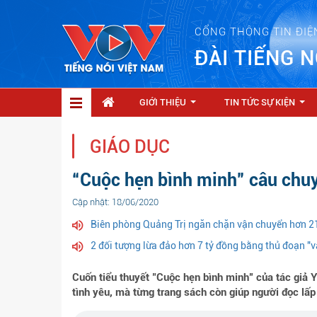
CỔNG THÔNG TIN ĐIỆ
ĐÀI TIẾNG N
GIỚI THIỆU
TIN TỨC SỰ KIỆN
...
...
GIÁO DỤC
“Cuộc hẹn bình minh” câu chuy
Cập nhật: 18/06/2020
Biên phòng Quảng Trị ngăn chặn vận chuyển hơn 21
2 đối tượng lừa đảo hơn 7 tỷ đồng bằng thủ đoạn "
Cuốn tiểu thuyết "Cuộc hẹn bình minh” của tác giả 
tình yêu, mà từng trang sách còn giúp người đọc lấp