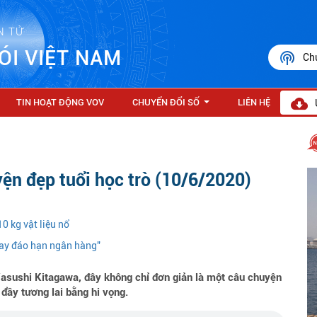
N TỬ
ÓI VIỆT NAM
Ch
TIN HOẠT ĐỘNG VOV
CHUYỂN ĐỔI SỐ
LIÊN HỆ
...
ện đẹp tuổi học trò (10/6/2020)
0 kg vật liệu nổ
vay đáo hạn ngân hàng"
Yasushi Kitagawa, đây không chỉ đơn giản là một câu chuyện
 đầy tương lai bằng hi vọng.