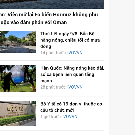
ran: Việc mở lại Eo biển Hormuz không phụ
huộc vào đàm phán với Oman
Thời tiết ngày 9/8: Bắc Bộ
nắng nóng, chiều tối có mưa
dông
14 phút trước |
VOVVN
Hàn Quốc: Nắng nóng kéo dài,
số ca bệnh liên quan tăng
mạnh
28 phút trước |
VOVVN
Bộ Y tế có 19 đơn vị thuộc cơ
cấu tổ chức mới
1 giờ trước |
VOVVN