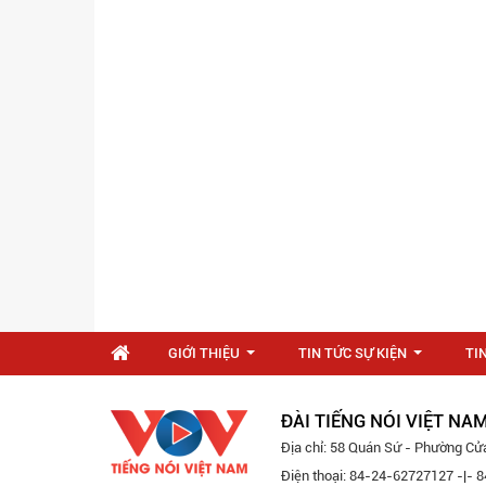
GIỚI THIỆU
TIN TỨC SỰ KIỆN
TI
...
...
ĐÀI TIẾNG NÓI VIỆT NA
Địa chỉ: 58 Quán Sứ - Phường Cử
Điện thoại: 84-24-62727127 -|-