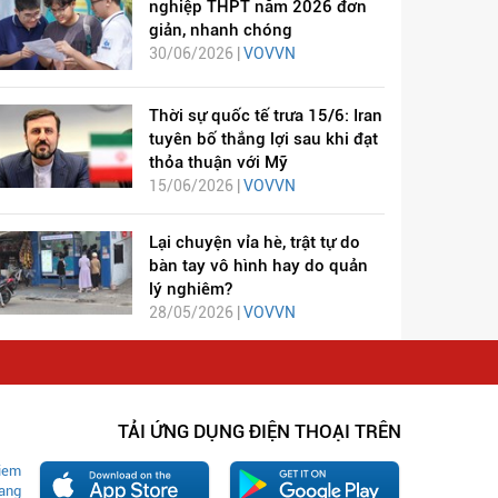
nghiệp THPT năm 2026 đơn
giản, nhanh chóng
30/06/2026 |
VOVVN
Thời sự quốc tế trưa 15/6: Iran
tuyên bố thắng lợi sau khi đạt
thỏa thuận với Mỹ
15/06/2026 |
VOVVN
Lại chuyện vỉa hè, trật tự do
bàn tay vô hình hay do quản
lý nghiêm?
28/05/2026 |
VOVVN
TẢI ỨNG DỤNG ĐIỆN THOẠI TRÊN