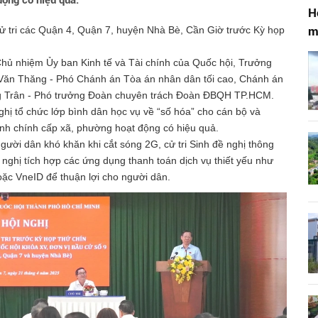
động có hiệu quả.
H
m
ử tri các Quận 4, Quận 7, huyện Nhà Bè, Cần Giờ trước Kỳ họp
hủ nhiệm Ủy ban Kinh tế và Tài chính của Quốc hội, Trưởng
Văn Thăng - Phó Chánh án Tòa án nhân dân tối cao, Chánh án
 Trân - Phó trưởng Đoàn chuyên trách Đoàn ĐBQH TP.HCM.
nghị tổ chức lớp bình dân học vụ về “số hóa” cho cán bộ và
hành chính cấp xã, phường hoạt động có hiệu quả.
người dân khó khăn khi cắt sóng 2G, cử tri Sinh đề nghị thông
đề nghị tích hợp các ứng dụng thanh toán dịch vụ thiết yếu như
ặc VneID để thuận lợi cho người dân.