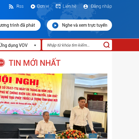
Rss
Đơn vị
Liên hệ
Đăng nhập
ương trình đã phát
Nghe và xem trực tuyến
Ứng dụng VOV
TIN MỚI NHẤT