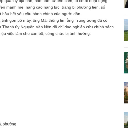
tiếp quản lý địa bàn, nắm tâm tư tình cảm, tổ chức hoạt động
yền mạnh mẽ, nâng cao năng lực, trang bị phương tiện, số
 hầu hết yêu cầu hành chính của người dân.
c tinh gọn bộ máy, ông Mãi thông tin rằng Trung ương đã có
hư Thành ủy Nguyễn Văn Nên đã chỉ đạo nghiên cứu chính sách
hiệu việc làm cho cán bộ, công chức bị ảnh hưởng.
xã, phường