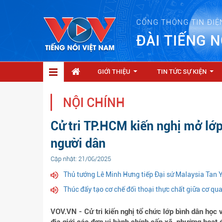
CỔNG THÔNG TIN ĐIỆ
ĐÀI TIẾNG N
GIỚI THIỆU
TIN TỨC SỰ KIỆN
...
...
NỘI CHÍNH
Cử tri TP.HCM kiến nghị mở lớp
người dân
Cập nhật: 21/06/2025
Thủ tướng Lê Minh Hưng tiếp Đại sứ Malaysia Tan 
Thúc đẩy tạo cơ chế đối thoại thực chất giữa cơ q
VOV.VN - Cử tri kiến nghị tổ chức lớp bình dân học 