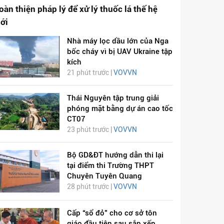
oàn thiện pháp lý để xử lý thuốc lá thế hệ
ới
Nhà máy lọc dầu lớn của Nga
bốc cháy vì bị UAV Ukraine tập
kích
21 phút trước |
VOVVN
Thái Nguyên tập trung giải
phóng mặt bằng dự án cao tốc
CT07
23 phút trước |
VOVVN
Bộ GD&ĐT hướng dẫn thi lại
tại điểm thi Trường THPT
Chuyên Tuyên Quang
28 phút trước |
VOVVN
Cấp “sổ đỏ” cho cơ sở tôn
giáo đầu tiên sau sắp xếp