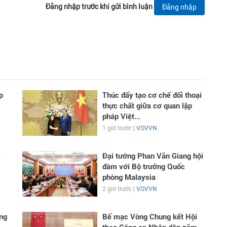
Đăng nhập trước khi gửi bình luận
Đăng nhập
p
Thúc đẩy tạo cơ chế đối thoại
thực chất giữa cơ quan lập
pháp Việt...
1 giờ trước |
VOVVN
i
Đại tướng Phan Văn Giang hội
đàm với Bộ trưởng Quốc
phòng Malaysia
2 giờ trước |
VOVVN
ng
Bế mạc Vòng Chung kết Hội