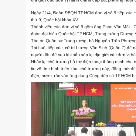
địa giới các đơn vị hành chính cấp xã, phường hoạt 
Ngày 21/4, Đoàn ĐBQH TP.HCM đơn vị số 9 tiếp xúc c
thứ 9, Quốc hội khóa XV.
Thành viên của đơn vị số 9 gồm ông Phan Văn Mãi - C
đoàn đại biểu Quốc hội TP.HCM; Trung tướng Dương 
Tòa án Quân sự Trung ương; bà Nguyễn Trần Phượng
Tại buổi tiếp xúc, cử tri Lương Văn Sinh (Quận 7) đề 
người dân để sau khi sắp xếp lại địa giới các đơn vị 
Nhắc lại chủ trương hỗ trợ điện thoại thông minh cho 
tin về tình hình triển khai chủ trương này; đồng thời 
điện, nước, rác vào ứng dụng Công dân số TP.HCM ho