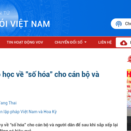
N TỬ
ÓI VIỆT NAM
Ch
TIN HOẠT ĐỘNG VOV
CHUYỂN ĐỔI SỐ
LIÊN HỆ
...
 học về "số hóa" cho cán bộ và
Yang Thai
uan lập pháp Việt Nam và Hoa Kỳ
vụ về “số hóa” cho cán bộ và người dân để sau khi sắp xếp lại