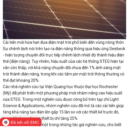
Cải tiến mới hứa hẹn đưa điện mặt trời phổ biến đến vùng nông thôn
Sự chênh lệch nói trên tạo ra điện năng thông qua hiệu ứng Seebeck
- hiện tượng chuyển đổi trực tiếp chênh lệch nhiệt độ thành hiệu điện
thế (điện năng). Tuy nhiên, hiệu suất của các hệ thống STEG hiện tại
vẫn còn thấp, với khả năng chuyển đổi chưa đến 1% ánh sáng mặt
trời thành điện năng, trong khi các tấm pin mặt trời thông thường có
thể đạt khoảng 20%.
Các nhà nghiên cứu tại Viện Quang học thuộc Đại học Rochester
(Mỹ) đã phát triển một phương pháp mới nhằm nâng cao hiệu suất
của STEG. Trong một nghiên cứu được công bố trên tạp chí Light:
Science & Applications, nhóm nghiên cứu đã mô tả các cải tiến giúp
tăng khả năng tạo điện lên gấp 15 lần so với các thiết kế trước đó,
trong khi trọng lượng thiết bị chỉ tăng 25%.
Đã kết nối EMC
Giáo sư Chunlei Guo, một trong những tác giả nghiên cứu, cho biết: