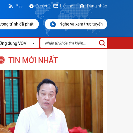
Rss
Đơn vị
Liên hệ
Đăng nhập
ương trình đã phát
Nghe và xem trực tuyến
Ứng dụng VOV
TIN MỚI NHẤT