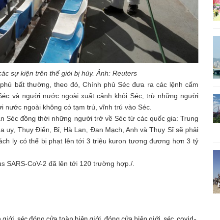
ác sự kiện trên thế giới bị hủy. Ảnh: Reuters
phủ bất thường, theo đó, Chính phủ Séc đưa ra các lệnh cấm
Séc và người nước ngoài xuất cảnh khỏi Séc, trừ những người
i nước ngoài không có tạm trú, vĩnh trú vào Séc.
 Séc đồng thời những người trở về Séc từ các quốc gia: Trung
Na uy, Thụy Điển, Bỉ, Hà Lan, Đan Mạch, Anh và Thụy Sĩ sẽ phải
ch ly có thể bị phạt lên tới 3 triệu kuron tương đương hơn 3 tỷ
us SARS-CoV-2 đã lên tới 120 trường hợp./.
iới, séc đóng cửa toàn biên giới, đóng cửa biên giới, séc, covid-