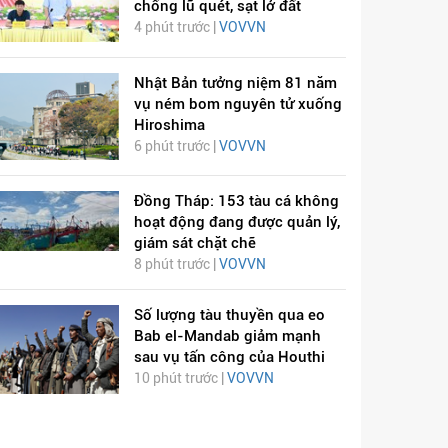
chống lũ quét, sạt lở đất
4 phút trước |
VOVVN
Nhật Bản tưởng niệm 81 năm
vụ ném bom nguyên tử xuống
Hiroshima
6 phút trước |
VOVVN
Đồng Tháp: 153 tàu cá không
hoạt động đang được quản lý,
giám sát chặt chẽ
8 phút trước |
VOVVN
Số lượng tàu thuyền qua eo
Bab el-Mandab giảm mạnh
sau vụ tấn công của Houthi
10 phút trước |
VOVVN