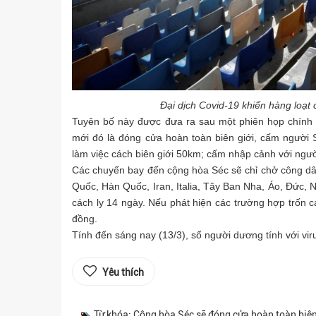
Đại dịch Covid-19 khiến hàng loạt c
Tuyên bố này được đưa ra sau một phiên họp chính 
mới đó là đóng cửa hoàn toàn biên giới, cấm người 
làm việc cách biên giới 50km; cấm nhập cảnh với ngườ
Các chuyến bay đến cộng hòa Séc sẽ chỉ chở công dân
Quốc, Hàn Quốc, Iran, Italia, Tây Ban Nha, Áo, Đức, 
cách ly 14 ngày. Nếu phát hiện các trường hợp trốn cá
đồng.
Tính đến sáng nay (13/3), số người dương tính với vir
Yêu thích
Từ khóa: Cộng hòa Séc sẽ đóng cửa hoàn toàn biên g