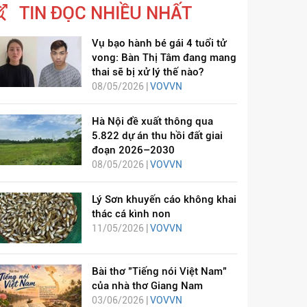
TIN ĐỌC NHIỀU NHẤT
Vụ bạo hành bé gái 4 tuổi tử
vong: Bàn Thị Tâm đang mang
thai sẽ bị xử lý thế nào?
08/05/2026 |
VOVVN
Hà Nội đề xuất thông qua
5.822 dự án thu hồi đất giai
đoạn 2026–2030
08/05/2026 |
VOVVN
Lý Sơn khuyến cáo không khai
thác cá kình non
11/05/2026 |
VOVVN
Bài thơ "Tiếng nói Việt Nam"
của nhà thơ Giang Nam
03/06/2026 |
VOVVN