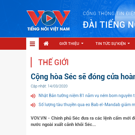
CỔNG THÔNG TIN ĐIỆ
ĐÀI TIẾNG N
GIỚI THIỆU
TIN TỨC SỰ KIỆN
...
...
THẾ GIỚI
Cộng hòa Séc sẽ đóng cửa hoàn
Cập nhật: 14/03/2020
Nhật Bản tưởng niệm 81 năm vụ ném bom nguyên t
Số lượng tàu thuyền qua eo Bab el-Mandab giảm m
VOV.VN - Chính phủ Séc đưa ra các lệnh cấm mới đó
nước ngoài xuất cảnh khỏi Séc...