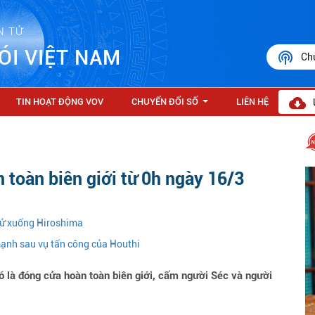
N TỬ
ÓI VIỆT NAM
Ch
TIN HOẠT ĐỘNG VOV
CHUYỂN ĐỔI SỐ
LIÊN HỆ
...
 toàn biên giới từ 0h ngày 16/3
ử xuống Hiroshima
ạnh sau vụ tấn công của Houthi
 là đóng cửa hoàn toàn biên giới, cấm người Séc và người