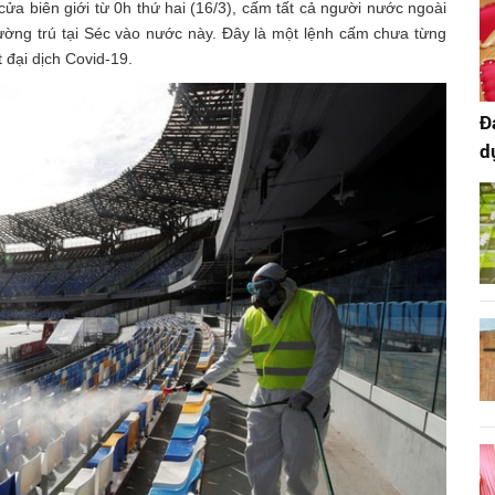
ửa biên giới từ 0h thứ hai (16/3), cấm tất cả người nước ngoài
ường trú tại Séc vào nước này. Đây là một lệnh cấm chưa từng
đại dịch Covid-19.
Đ
d