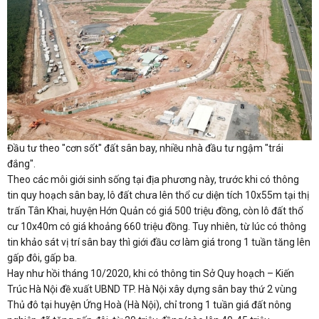
Đầu tư theo "cơn sốt" đất sân bay, nhiều nhà đầu tư ngậm "trái
đắng".
Theo các môi giới sinh sống tại địa phương này, trước khi có thông
tin quy hoạch sân bay, lô đất chưa lên thổ cư diện tích 10x55m tại thị
trấn Tân Khai, huyện Hớn Quản có giá 500 triệu đồng, còn lô đất thổ
cư 10x40m có giá khoảng 660 triệu đồng. Tuy nhiên, từ lúc có thông
tin khảo sát vị trí sân bay thì giới đầu cơ làm giá trong 1 tuần tăng lên
gấp đôi, gấp ba.
Hay như hồi tháng 10/2020, khi có thông tin Sở Quy hoạch – Kiến
Trúc Hà Nội đề xuất UBND TP. Hà Nội xây dựng sân bay thứ 2 vùng
Thủ đô tại huyện Ứng Hoà (Hà Nội), chỉ trong 1 tuần giá đất nông