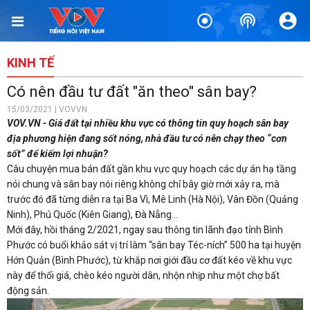
KINH TẾ
Có nên đầu tư đất "ăn theo" sân bay?
15/03/2021 | VOVVN
VOV.VN - Giá đất tại nhiều khu vực có thông tin quy hoạch sân bay
địa phương hiện đang sốt nóng, nhà đầu tư có nên chạy theo “cơn
sốt” để kiếm lợi nhuận?
Câu chuyện mua bán đất gần khu vực quy hoạch các dự án hạ tầng
nói chung và sân bay nói riêng không chỉ bây giờ mới xảy ra, mà
trước đó đã từng diễn ra tại Ba Vì, Mê Linh (Hà Nội), Vân Đồn (Quảng
Ninh), Phú Quốc (Kiên Giang), Đà Nẵng…
Mới đây, hồi tháng 2/2021, ngay sau thông tin lãnh đạo tỉnh Bình
Phước có buổi khảo sát vị trí làm “sân bay Téc-ních” 500 ha tại huyện
Hớn Quản (Bình Phước), từ khắp nơi giới đầu cơ đất kéo về khu vực
này để thổi giá, chèo kéo người dân, nhộn nhịp như một chợ bất
động sản.