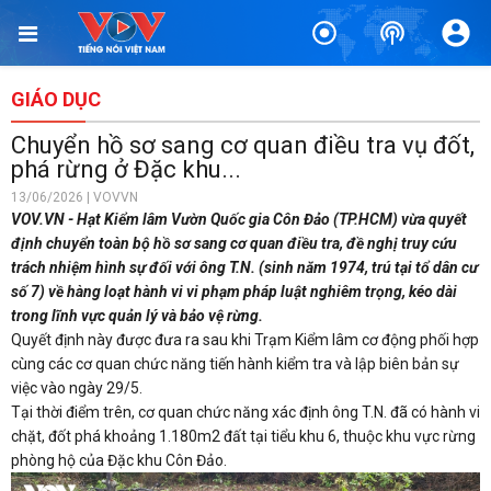
GIÁO DỤC
Chuyển hồ sơ sang cơ quan điều tra vụ đốt,
phá rừng ở Đặc khu...
13/06/2026 | VOVVN
VOV.VN - Hạt Kiểm lâm Vườn Quốc gia Côn Đảo (TP.HCM) vừa quyết
định chuyển toàn bộ hồ sơ sang cơ quan điều tra, đề nghị truy cứu
trách nhiệm hình sự đối với ông T.N. (sinh năm 1974, trú tại tổ dân cư
số 7) về hàng loạt hành vi vi phạm pháp luật nghiêm trọng, kéo dài
trong lĩnh vực quản lý và bảo vệ rừng.
Quyết định này được đưa ra sau khi Trạm Kiểm lâm cơ động phối hợp
cùng các cơ quan chức năng tiến hành kiểm tra và lập biên bản sự
việc vào ngày 29/5.
Tại thời điểm trên, cơ quan chức năng xác định ông T.N. đã có hành vi
chặt, đốt phá khoảng 1.180m2 đất tại tiểu khu 6, thuộc khu vực rừng
phòng hộ của Đặc khu Côn Đảo.