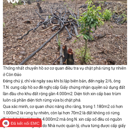
Thống nhất chuyển hồ sơ cơ quan điều tra vụ chặt phá rừng tự nhiên
ở Côn Đảo
Đáng chú ý, chỉ vài ngày sau khi bị lập biên bản, đến ngày 2/6, ông
T.N. cung cấp hồ sơ đề nghị cấp Giấy chứng nhận quyền sử dụng đất
lần đầu cho khu đất rộng gần 4.000m2. Diện tích xin cấp bao trùm
luôn cả phần diện tích rừng vừa bị chặt phá.
Qua xác minh, cơ quan chức năng cho rằng, trong 1.180m2 có hơn
1.000m2 là rừng tự nhiên, còn lại hơn 70m2 là đất không có rừng.
Toàn bộ diện tích gần 4.000m2 mà ông N. xin cấp sổ đều có nguồn
Đã kết nối EMC
gốc là đất lâm nghiệp do Nhà nước quản lý, chưa từng được cấp giấy