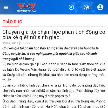
GIÁO DỤC
Chuyên gia tội phạm học phân tích động cơ
của kẻ giết nữ sinh giao...
25/09/2019 | VOVVN
Chuyên gia tội phạm học Đào Trung Hiếu đã đặt ra câu hỏi đâu là
động cơ gây án, vì sao nghi phạm giết người lại giấu xác nữ sinh
trong ngôi nhà hoang.
Vụ nữ sinh đi giao gà dịp Tết bị sát hại đang là tâm điểm theo dõi của
dư luận. Dù Vương Văn Hùng (35 tuổi) đã bị khởi tố về 2 tội Giết người
và Cướp tài sản, nhưng lời khai của hắn còn chứa đựng những mâu
thuẫn.
Vụ án còn những tình tiết chưa rõ ràng. Trong đó, có những dấu hiệu
cho thấy nạn nhân có thể đã bị xâm hại tình dục. Phải chăng đây mới
chính là điều khiến Hùng nảy ý định phạm tội?
Ông Đào Trung Hiếu, cựu điều tra viên Đội điều tra trọng án, Phòng
Cảnh sát hình sự (Công an Hà Nội), chuyên gia Tội phạm học (Bộ